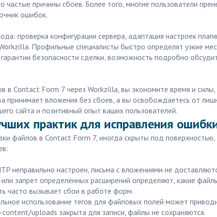
о частые причины сбоев. Более того, многие пользователи пре
точник ошибок.
а: проверка конфигурации сервера, адаптация настроек плагина
 Workzilla. Профильные специалисты быстро определят узкие м
— гарантии безопасности сделки, возможность подробно обсуди
 в Contact Form 7 через Workzilla, вы экономите время и силы
ва принимает вложения без сбоев, а вы освобождаетесь от лишн
его сайта и позитивный опыт ваших пользователей.
учших практик для исправления ошибк
ки файлов в Contact Form 7, иногда скрыты под поверхностью,
ев:
MTP неправильно настроен, письма с вложениями не доставляютс
в или запрет определённых расширений определяют, какие файл
ть часто вызывает сбои в работе форм.
ильное использование тегов для файловых полей может приводит
-content/uploads закрыта для записи, файлы не сохраняются.