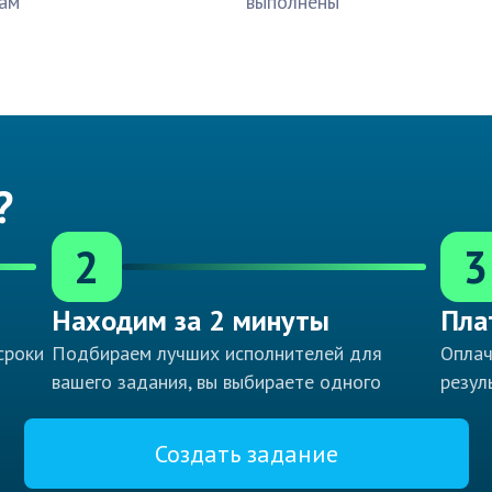
ам
выполнены
?
2
3
Находим за 2 минуты
Пла
сроки
Подбираем лучших исполнителей для
Оплач
вашего задания, вы выбираете одного
резул
Создать задание