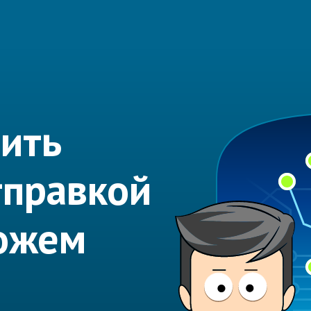
ить
тправкой
ожем