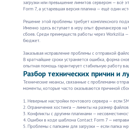
загрузки или превышение лимитов сервером — всё эт
Form 7, а устаревшая версия плагина — ещё один ис
Решение этой проблемы требует комплексного подход
Именно здесь вступает в игру опыт фрилансеров на
сбоев. Среди преимуществ работы через Workzilla 
бюджет.
Заказывая исправление проблемы с отправкой файлов
В кратчайшие сроки устраняется ошибка, форма сно
опытная помощь гарантирует стабильную работу ваш
Разбор технических причин и л
Технические нюансы, связанные с проблемами отправ
моменты, которые часто оказываются причиной сбо
1. Неверные настройки почтового сервера — если S
2. Ограничения хостинга — лимиты на размер файло
3. Конфликты с другими плагинами — несовместимос
4. Ошибки в коде шаблона Contact Form 7 — неправ
5. Проблемы с папками для загрузки — если папка wp