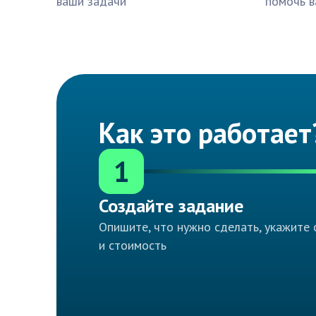
ваши задачи
помочь в
Как это работает
1
Создайте задание
Опишите, что нужно сделать, укажите 
и стоимость