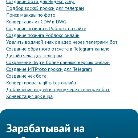
Создание бота для Яндекс услуг
Подбор socks5 прокси для телеграм
Поиск манхвы по фото
Конвертация из CDW в DWG
Создание позинга в Роблокс на сайте
Создание позинга Роблокс онлайн
Удалить водяной знак с видео через телеграмм бот
Создание обратного отсчета в Telegram-канале
Дизайн чека для телеграм
Сохранение dwg в более раннюю версию онлайн
Создание MTProto прокси для Telegram
Создание чек бота
Конвертировать gif в tgs онлайн
Добавление людей в группу через телеграм-бот
Конвертация apk в ipa
Зарабатывай на