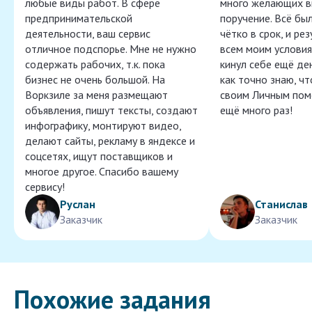
любые виды работ. В сфере
много желающих в
предпринимательской
поручение. Всё бы
деятельности, ваш сервис
чётко в срок, и ре
отличное подспорье. Мне не нужно
всем моим условия
содержать рабочих, т.к. пока
кинул себе ещё ден
бизнес не очень большой. На
как точно знаю, ч
Воркзиле за меня размещают
своим Личным пом
объявления, пишут тексты, создают
ещё много раз!
инфографику, монтируют видео,
делают сайты, рекламу в яндексе и
соцсетях, ищут поставщиков и
многое другое. Спасибо вашему
сервису!
Руслан
Станислав
Заказчик
Заказчик
Похожие задания