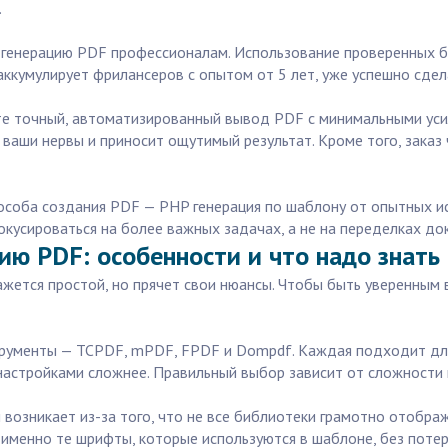
.
 генерацию PDF профессионалам. Использование проверенных б
аккумулирует фрилансеров с опытом от 5 лет, уже успешно сдел
ете точный, автоматизированный вывод PDF с минимальными ус
ваши нервы и приносит ощутимый результат. Кроме того, заказ ч
пособа создания PDF — PHP генерация по шаблону от опытных и
окусироваться на более важных задачах, а не на переделках до
ию PDF: особенности и что надо знать
жется простой, но прячет свои нюансы. Чтобы быть уверенным 
трументы — TCPDF, mPDF, FPDF и Dompdf. Каждая подходит дл
настройками сложнее. Правильный выбор зависит от сложности 
возникает из-за того, что не все библиотеки грамотно отобра
 именно те шрифты, которые используются в шаблоне, без потер