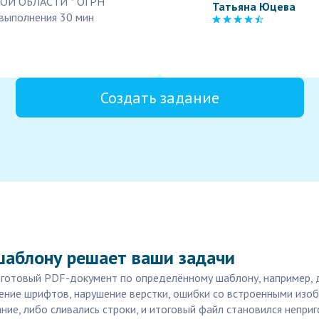
ОЙ ОБЛАСТИ * ОГРН
Татьяна Юцева
выполнения 30 мин
Создать задание
шаблону решает ваши задачи
 готовый PDF-документ по определённому шаблону, например, д
ние шрифтов, нарушение верстки, ошибки со встроенными изобр
ие, либо сливались строки, и итоговый файл становился неприг