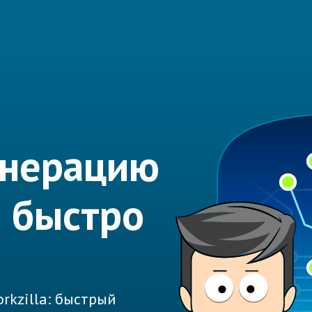
енерацию
 быстро
rkzilla: быстрый