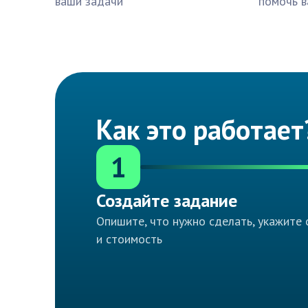
ваши задачи
помочь в
Как это работает
1
Создайте задание
Опишите, что нужно сделать, укажите 
и стоимость