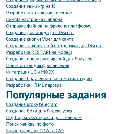
Создание мини игр на JS
Разработка каталогов телеграм
Joomla настройка шаблона
Отправка файлов на фриланс платформу
Создание дашборда для Discord
Создание кнопки Viber для сайта
Создание технической поддержки для Discord
Разработка REST API на Node.js
Создание опера расширений для браузера
Поиск битов для фрилансеров
Интеграция 1С и MODX
Создание браузерного автоматик студио
Разработка HTML парсера
Популярные задания
Создание proxy telegram
Создание бота для Яндекс услуг
Подбор socks5 прокси для телеграм
Поиск манхвы по фото
Конвертация из CDW в DWG