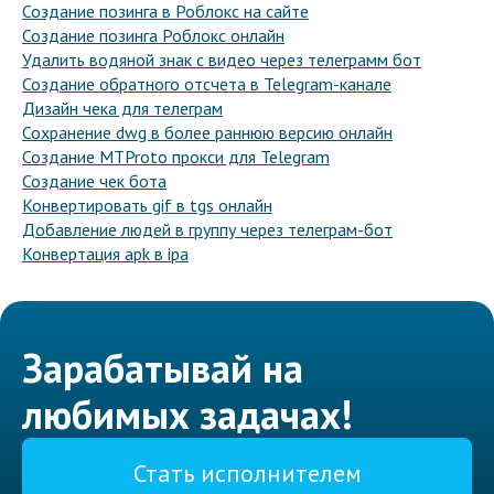
Создание позинга в Роблокс на сайте
Создание позинга Роблокс онлайн
Удалить водяной знак с видео через телеграмм бот
Создание обратного отсчета в Telegram-канале
Дизайн чека для телеграм
Сохранение dwg в более раннюю версию онлайн
Создание MTProto прокси для Telegram
Создание чек бота
Конвертировать gif в tgs онлайн
Добавление людей в группу через телеграм-бот
Конвертация apk в ipa
Зарабатывай на
любимых задачах!
Стать исполнителем