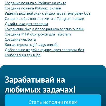
Создание позинга в Роблокс на сайте
Создание позинга Роблокс онлайн
Удалить водяной знак с видео через телеграмм бот
Создание обратного отсчета в Telegram-канале
Дизайн чека для телеграм
Сохранение dwg в более раннюю версию онлайн
Создание MTProto прокси для Telegram
Создание чек бота
Конвертировать gif в tgs онлайн
Добавление людей в группу через телеграм-бот
Конвертация apk в ipa
Зарабатывай на
любимых задачах!
Стать исполнителем