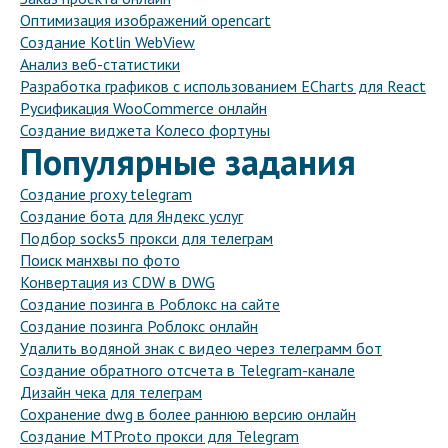
Оптимизация изображений opencart
Создание Kotlin WebView
Анализ веб-статистики
Разработка графиков с использованием ECharts для React
Русификация WooCommerce онлайн
Создание виджета Колесо фортуны
Популярные задания
Создание proxy telegram
Создание бота для Яндекс услуг
Подбор socks5 прокси для телеграм
Поиск манхвы по фото
Конвертация из CDW в DWG
Создание позинга в Роблокс на сайте
Создание позинга Роблокс онлайн
Удалить водяной знак с видео через телеграмм бот
Создание обратного отсчета в Telegram-канале
Дизайн чека для телеграм
Сохранение dwg в более раннюю версию онлайн
Создание MTProto прокси для Telegram