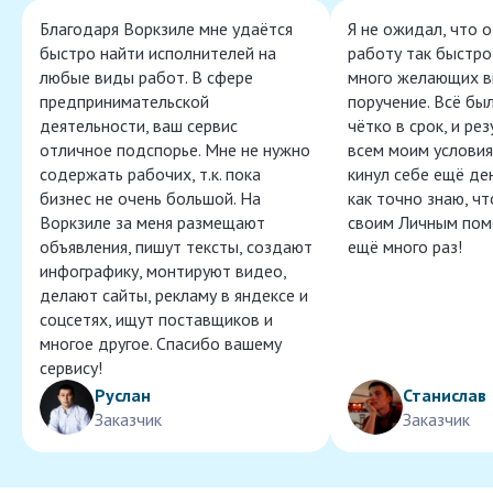
Благодаря Воркзиле мне удаётся
Я не ожидал, что 
быстро найти исполнителей на
работу так быстро,
любые виды работ. В сфере
много желающих в
предпринимательской
поручение. Всё бы
деятельности, ваш сервис
чётко в срок, и ре
отличное подспорье. Мне не нужно
всем моим условия
содержать рабочих, т.к. пока
кинул себе ещё ден
бизнес не очень большой. На
как точно знаю, ч
Воркзиле за меня размещают
своим Личным пом
объявления, пишут тексты, создают
ещё много раз!
инфографику, монтируют видео,
делают сайты, рекламу в яндексе и
соцсетях, ищут поставщиков и
многое другое. Спасибо вашему
сервису!
Руслан
Станислав
Заказчик
Заказчик