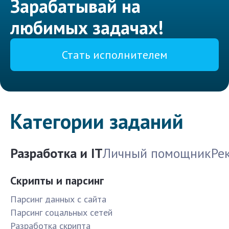
Зарабатывай на
любимых задачах!
Стать исполнителем
Категории заданий
Разработка и IT
Личный помощник
Ре
Скрипты и парсинг
Парсинг данных с сайта
Парсинг соцальных сетей
Разработка скрипта