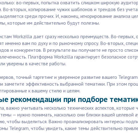
олько: во-первых, попытка охватить слишком широкую аудитор
. Во-вторых, копирование чужих шаблонов и трендов без учета
 выделяется среди прочих. И, наконец, игнорирование анализа ц
лы, которые им действительно будут полезны.
стам Workzilla дает сразу несколько преимуществ. Во-первых,
т именно вам по духу и по рыночному спросу. Во-вторых, спец
дов и конкурентов. В результате вы получаете не просто список
леченность. Платформа Workzilla гарантирует безопасное сотр
ли уверены в качестве работы.
ервов, точный таргетинг и уверенное развитие вашего Telegra
ели заметите эффективность выбранной тематики. При этом проц
птированные к вашему стилю и целям.
ные рекомендации при подборе тематик
ла, важно учитывать несколько технических аспектов, которые 
темы — нужно понимать, насколько они близки вашей целевой а
ю, чтобы выделиться. Важно проанализировать интересы подпис
рмы Telegram, чтобы увидеть, какие темы действительно прив