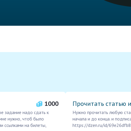
1000
Прочитать статью 
ое задание надо сдать к
Нужно прочитать любую стат
 мне нужно, чтоб было
начала и до конца. и подписа
и ссылками на билеты,
https://dzen.ru/id/69e26df