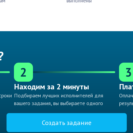
ам
выполнены
?
2
3
Находим за 2 минуты
Пла
сроки
Подбираем лучших исполнителей для
Оплач
вашего задания, вы выбираете одного
резул
Создать задание