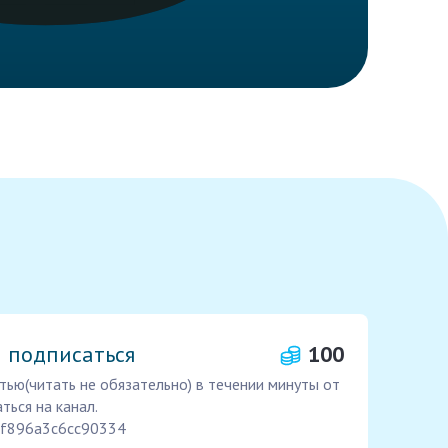
и подписаться
100
ью(читать не обязательно) в течении минуты от
ться на канал.
b8f896a3c6cc90334