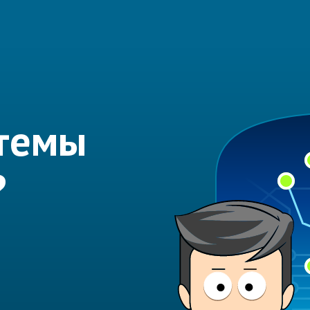
 темы
?