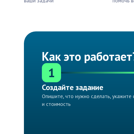
ваши задачи
помочь в
Как это работает
1
Создайте задание
Опишите, что нужно сделать, укажите 
и стоимость