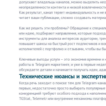
допускают владельцы каналов, можно выделить неск
неопределенности контента и низкой вовлеченности
Как результат, канал теряет индивидуальность и не
читает ваши публикации, сложно создавать материа
Как же решить эти проблемы? Обращение к специали
или идею, подбирают направления, которые подходя
инструменты для анализа интересов аудитории, трен
повышает шансы на быстрый рост подписчиков и вов
исполнителей с портфолио и отзывами, чтобы вы бы
Ключевые выгоды услуги – это экономия времени и н
работы в Telegram маркетинге, и уже в первые нед
обсуждаете детали и начинаете получать идеи, ада
Технические нюансы и эксперт
Когда речь заходит о поиске тем для Telegram-кана
первых, недостаточно просто выбирать популярные 
конкуренцией требуют особого подхода к наполнени
TGStat, Telemetr или внутренние механизмы платфо