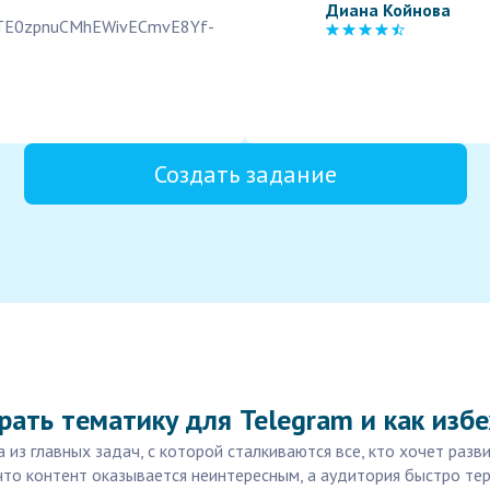
Диана Койнова
GTE0zpnuCMhEWivECmvE8Yf-
Создать задание
рать тематику для Telegram и как изб
из главных задач, с которой сталкиваются все, кто хочет разв
что контент оказывается неинтересным, а аудитория быстро те