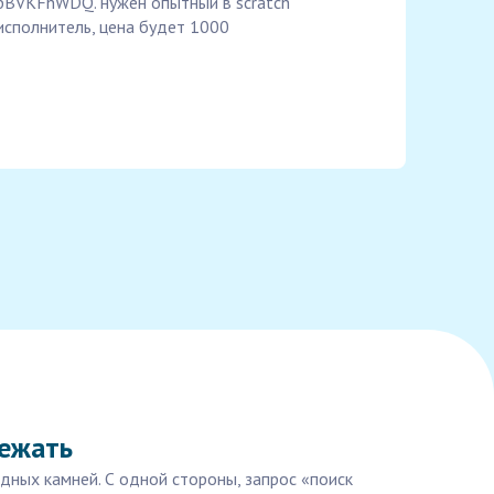
ceibBVKFhWDQ. нужен опытный в scratch
 исполнитель, цена будет 1000
бежать
дных камней. С одной стороны, запрос «поиск