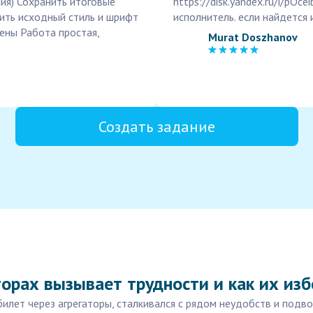
ия) Сохранить итоговые
https://disk.yandex.ru/i/pO
ить исходный стиль и шрифт
исполнитель. если найдется
ены Работа простая,
Murat Doszhanov
Создать задание
торах вызывает трудности и как их из
илет через агрегаторы, сталкивался с рядом неудобств и подво