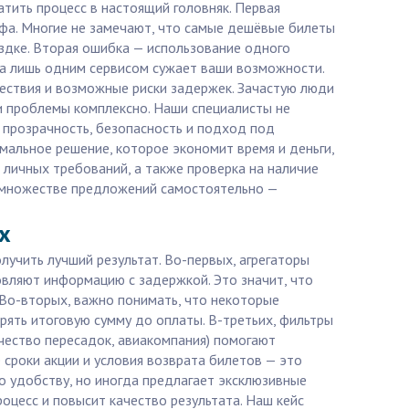
атить процесс в настоящий головняк. Первая
ифа. Многие не замечают, что самые дешёвые билеты
ездке. Вторая ошибка — использование одного
ка лишь одним сервисом сужает ваши возможности.
ествия и возможные риски задержек. Зачастую люди
ти проблемы комплексно. Наши специалисты не
т прозрачность, безопасность и подход под
имальное решение, которое экономит время и деньги,
 личных требований, а также проверка на наличие
 в множестве предложений самостоятельно —
х
лучить лучший результат. Во-первых, агрегаторы
вляют информацию с задержкой. Это значит, что
Во-вторых, важно понимать, что некоторые
рять итоговую сумму до оплаты. В-третьих, фильтры
чество пересадок, авиакомпания) помогают
сроки акции и условия возврата билетов — это
о удобству, но иногда предлагает эксклюзивные
цесс и повысит качество результата. Наш кейс