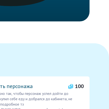
уть персонажа
100
жно так, чтобы персонаж успел дойти до
купил себе еду и добрался до кабинета, не
е подробное тз