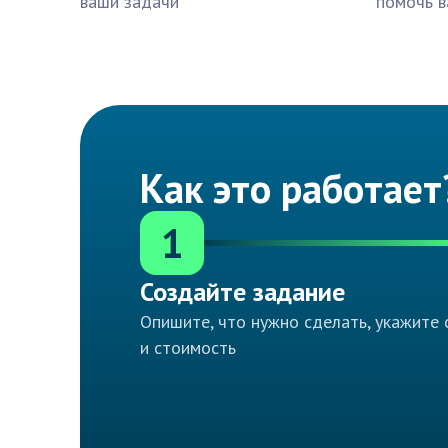
ваши задачи
помочь в
Как это работает
1
Создайте задание
Опишите, что нужно сделать, укажите 
и стоимость