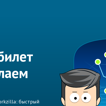
билет
лаем
rkzilla: быстрый