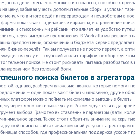
м, но на деле здесь есть множество нюансов, способных превр
 на цену, забывая учесть дополнительные сборы и условия тар
отмену, что в итоге ведёт к перерасходам и неудобствам в по
латформы показывают одинаковые варианты, и ограничение поис
рямыми и стыковочными рейсами, что влияет на удобство путеш
елётов, теряя выгодные предложения. В Workzilla мы решаем э
ваших предпочтений, ограничений и бюджета. Сервис предлагае
или бизнес-перелёт. Так вы получаете не просто перелёт, а опт
еимущества услуги — глубокий анализ тарифов, подбор с учётом
остоятельном поиске. Не стоит рисковать, пытаясь разобраться
планированием без головной боли.
успешного поиска билетов в агрегатора
остой, однако, разберём ключевые нюансы, которые помогут по
предложений — одни показывают билеты мгновенно, другие обно
чных платформ можно поймать максимально выгодные билеты. 
цену через дополнительные услуги. Рекомендуется всегда прове
струмент выбора. Грамотно выставленные параметры (даты, коли
минимальное время. Также стоит обратить внимание на скрытые 
, ручной поиск на сайтах авиакомпаний уступает агрегаторам п
инация способов, где профессиональная поддержка ускорит про