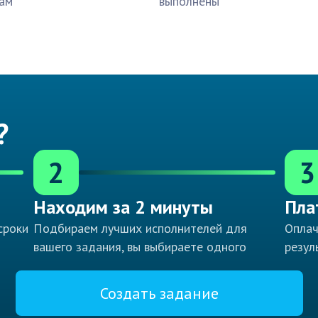
ам
выполнены
?
2
3
Находим за 2 минуты
Пла
сроки
Подбираем лучших исполнителей для
Оплач
вашего задания, вы выбираете одного
резул
Создать задание