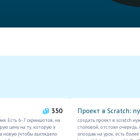
350
Проект в Scratch: п
я. Есть 6-7 скриншотов, на
создать проект в scratch ну
ую цену на ту, которую я
столовой, отстоял очередь, 
на новую (чтобы выглядело
опоздав на урок, есть боле