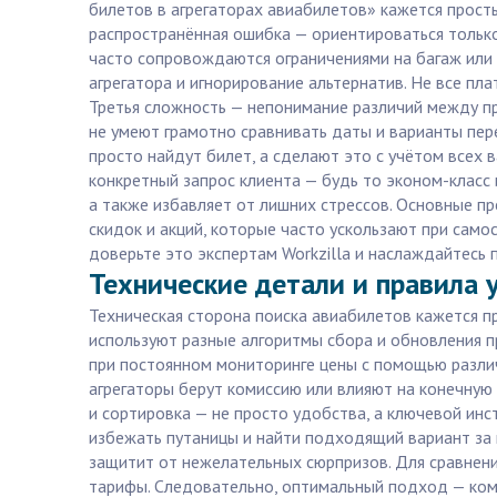
билетов в агрегаторах авиабилетов» кажется просты
распространённая ошибка — ориентироваться только
часто сопровождаются ограничениями на багаж или 
агрегатора и игнорирование альтернатив. Не все п
Третья сложность — непонимание различий между п
не умеют грамотно сравнивать даты и варианты пер
просто найдут билет, а сделают это с учётом всех 
конкретный запрос клиента — будь то эконом-класс 
а также избавляет от лишних стрессов. Основные пр
скидок и акций, которые часто ускользают при сам
доверьте это экспертам Workzilla и наслаждайтесь 
Технические детали и правила 
Техническая сторона поиска авиабилетов кажется пр
используют разные алгоритмы сбора и обновления 
при постоянном мониторинге цены с помощью разли
агрегаторы берут комиссию или влияют на конечную 
и сортировка — не просто удобства, а ключевой ин
избежать путаницы и найти подходящий вариант за 
защитит от нежелательных сюрпризов. Для сравнения
тарифы. Следовательно, оптимальный подход — комб