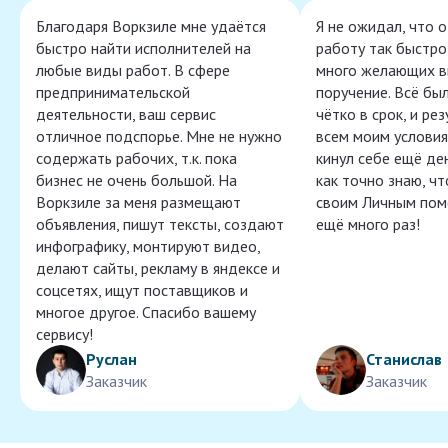
Благодаря Воркзиле мне удаётся
Я не ожидал, что 
быстро найти исполнителей на
работу так быстро,
любые виды работ. В сфере
много желающих в
предпринимательской
поручение. Всё бы
деятельности, ваш сервис
чётко в срок, и ре
отличное подспорье. Мне не нужно
всем моим условия
содержать рабочих, т.к. пока
кинул себе ещё ден
бизнес не очень большой. На
как точно знаю, ч
Воркзиле за меня размещают
своим Личным пом
объявления, пишут тексты, создают
ещё много раз!
инфографику, монтируют видео,
делают сайты, рекламу в яндексе и
соцсетях, ищут поставщиков и
многое другое. Спасибо вашему
сервису!
Руслан
Станислав
Заказчик
Заказчик