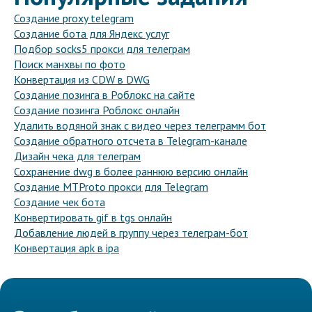
Создание proxy telegram
Создание бота для Яндекс услуг
Подбор socks5 прокси для телеграм
Поиск манхвы по фото
Конвертация из CDW в DWG
Создание позинга в Роблокс на сайте
Создание позинга Роблокс онлайн
Удалить водяной знак с видео через телеграмм бот
Создание обратного отсчета в Telegram-канале
Дизайн чека для телеграм
Сохранение dwg в более раннюю версию онлайн
Создание MTProto прокси для Telegram
Создание чек бота
Конвертировать gif в tgs онлайн
Добавление людей в группу через телеграм-бот
Конвертация apk в ipa