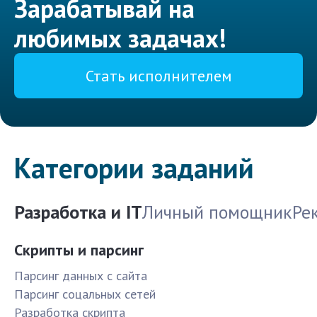
Зарабатывай на
любимых задачах!
Стать исполнителем
Категории заданий
Разработка и IT
Личный помощник
Ре
Скрипты и парсинг
Парсинг данных с сайта
Парсинг соцальных сетей
Разработка скрипта