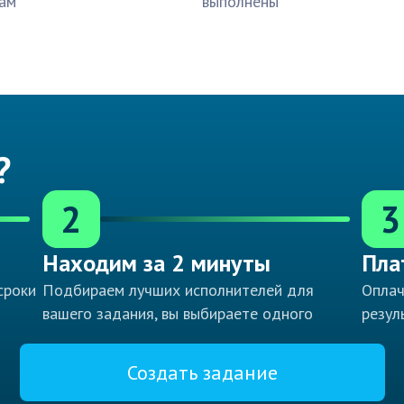
ам
выполнены
?
2
3
Находим за 2 минуты
Пла
сроки
Подбираем лучших исполнителей для
Оплач
вашего задания, вы выбираете одного
резул
Создать задание