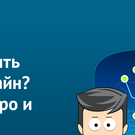
ить
айн?
ро и