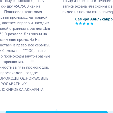
 к тому же можно брать у
товар из корзины в течение
 скидку 450/500 как на
запись экрана или скрины с
--- Пошаговая текстовая
видео из поиска как в приме
Первый промокод на главной
Самира Абильхаиро
м, листаем вправо и находим
авной страницы в раздел Для
3.) В разделе Для жизни на
дим ещё промо. 4.) На
истаем в право Все сервисы,
 Самокат --- *** Обратите
 но промокоды внутри разные
криншотах. ---- !!!
мость за пять промокодов,
е промокодов - создам
 ПРОМОКОДЫ ОДНОРАЗОВЫЕ,
ПРОДАВАТЬ ИХ
 БЛОКИРОВКА АККАУНТА