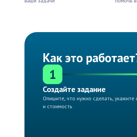
ваши задачи
помочь в
Как это работает
1
Создайте задание
Опишите, что нужно сделать, укажите 
и стоимость