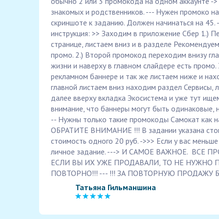
обычно 2 или 3 промокода на одном аккаунте ->
знакомых и родственников. --- Нужен промоко на
скриншоте к заданию. Должен начинаться на 45. 
инструкция: >> Заходим в приложение Сбер 1.) 
странице, листаем вниз и в разделе Рекомендуе
промо. 2.) Второй промокод переходим внизу гл
жизни и наверху в главном слайдере есть промо. 
рекламном баннере и так же листаем ниже и нахо
главной листаем вниз находим раздел Сервисы, л
далее вверху вкладка Экосистема и уже тут ищем
внимание, что баннеры могут быть одинаковые,
-- Нужны только такие промокоды Самокат как на с
ОБРАТИТЕ ВНИМАНИЕ !!! В задании указана стои
стоимость одного 20 руб. ->>> Если у вас меньш
личное задание. ---> И САМОЕ ВАЖНОЕ. ВСЕ
ЕСЛИ ВЫ ИХ УЖЕ ПРОДАВАЛИ, ТО НЕ НУЖНО 
ПОВТОРНО!!! --- !!! ЗА ПОВТОРНУЮ ПРОДАЖУ
Татьяна Гильманшина