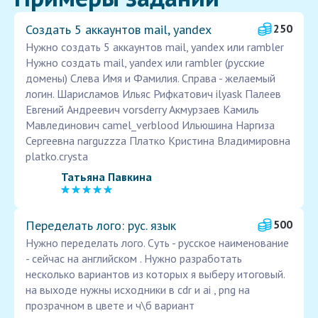
Создать 5 аккаунтов mail, yandex
250
Нужно создать 5 аккаунтов mail, yandex или rambler
Нужно создать mail, yandex или rambler (русские
домены) Слева Имя и Фамилия. Справа - желаемый
логин. Шарисламов Ильяс Рифкатович ilyask Палеев
Евгений Андреевич vorsderry Акмурзаев Камиль
Мавлединович camel_verblood Ильюшина Наргиза
Сергеевна narguzzza Платко Кристина Владимировна
platko.crysta
Татьяна Павкина
Переделать лого: рус. язык
500
Нужно переделать лого. Суть - русское наименование
- сейчас на английском . Нужно разработать
несколько вариантов из которых я выберу итоговый.
на выходе нужны исходники в cdr и ai , png на
прозрачном в цвете и ч\б вариант