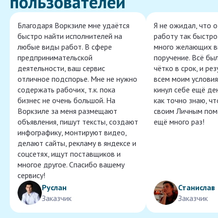
пользователей
Благодаря Воркзиле мне удаётся
Я не ожидал, что 
быстро найти исполнителей на
работу так быстро,
любые виды работ. В сфере
много желающих в
предпринимательской
поручение. Всё бы
деятельности, ваш сервис
чётко в срок, и ре
отличное подспорье. Мне не нужно
всем моим условия
содержать рабочих, т.к. пока
кинул себе ещё ден
бизнес не очень большой. На
как точно знаю, ч
Воркзиле за меня размещают
своим Личным пом
объявления, пишут тексты, создают
ещё много раз!
инфографику, монтируют видео,
делают сайты, рекламу в яндексе и
соцсетях, ищут поставщиков и
многое другое. Спасибо вашему
сервису!
Руслан
Станислав
Заказчик
Заказчик