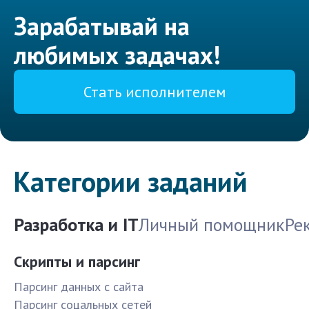
Зарабатывай на
любимых задачах!
Стать исполнителем
Категории заданий
Разработка и IT
Личный помощник
Ре
Скрипты и парсинг
Парсинг данных с сайта
Парсинг соцальных сетей