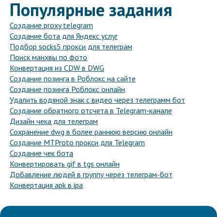
Популярные задания
Создание proxy telegram
Создание бота для Яндекс услуг
Подбор socks5 прокси для телеграм
Поиск манхвы по фото
Конвертация из CDW в DWG
Создание позинга в Роблокс на сайте
Создание позинга Роблокс онлайн
Удалить водяной знак с видео через телеграмм бот
Создание обратного отсчета в Telegram-канале
Дизайн чека для телеграм
Сохранение dwg в более раннюю версию онлайн
Создание MTProto прокси для Telegram
Создание чек бота
Конвертировать gif в tgs онлайн
Добавление людей в группу через телеграм-бот
Конвертация apk в ipa