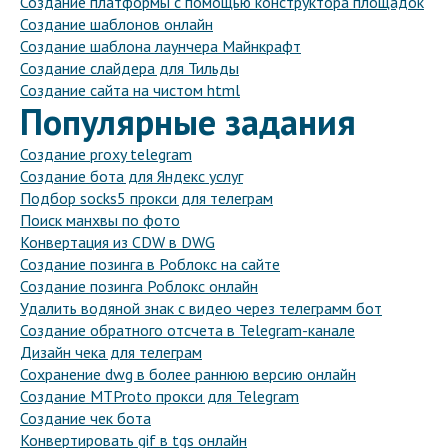
Создание платформы с помощью конструктора площадок
Создание шаблонов онлайн
Создание шаблона лаунчера Майнкрафт
Создание слайдера для Тильды
Создание сайта на чистом html
Популярные задания
Создание proxy telegram
Создание бота для Яндекс услуг
Подбор socks5 прокси для телеграм
Поиск манхвы по фото
Конвертация из CDW в DWG
Создание позинга в Роблокс на сайте
Создание позинга Роблокс онлайн
Удалить водяной знак с видео через телеграмм бот
Создание обратного отсчета в Telegram-канале
Дизайн чека для телеграм
Сохранение dwg в более раннюю версию онлайн
Создание MTProto прокси для Telegram
Создание чек бота
Конвертировать gif в tgs онлайн