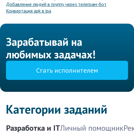
Добавление людей в группу через телеграм-бот
Конвертация apk в ipa
Зарабатывай на
любимых задачах!
Стать исполнителем
Категории заданий
Разработка и IT
Личный помощник
Ре