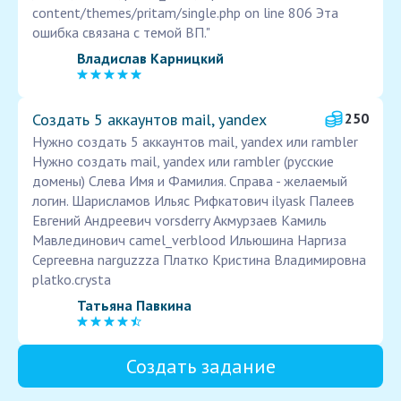
content/themes/pritam/single.php on line 806 Эта
ошибка связана с темой ВП."
Владислав Карницкий
Создать 5 аккаунтов mail, yandex
250
Нужно создать 5 аккаунтов mail, yandex или rambler
Нужно создать mail, yandex или rambler (русские
домены) Слева Имя и Фамилия. Справа - желаемый
логин. Шарисламов Ильяс Рифкатович ilyask Палеев
Евгений Андреевич vorsderry Акмурзаев Камиль
Мавлединович camel_verblood Ильюшина Наргиза
Сергеевна narguzzza Платко Кристина Владимировна
platko.crysta
Татьяна Павкина
Создать задание