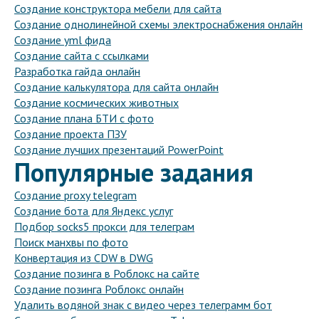
Создание конструктора мебели для сайта
Создание однолинейной схемы электроснабжения онлайн
Создание yml фида
Создание сайта с ссылками
Разработка гайда онлайн
Создание калькулятора для сайта онлайн
Создание космических животных
Создание плана БТИ с фото
Создание проекта ПЗУ
Создание лучших презентаций PowerPoint
Популярные задания
Создание proxy telegram
Создание бота для Яндекс услуг
Подбор socks5 прокси для телеграм
Поиск манхвы по фото
Конвертация из CDW в DWG
Создание позинга в Роблокс на сайте
Создание позинга Роблокс онлайн
Удалить водяной знак с видео через телеграмм бот