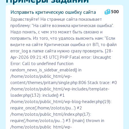
Исправить критическую ошибку сайта
500
Здравствуйте! На странице сайта показывает
проблему: "На сайте возникла критическая ошибка".
Надо понять, с чем это может быть связано и
поправить. Из того, что удалось выяснить нам: "Если
видите на сайте Критическая ошибка от ВП, то файл
error_log в папке сайта нужно сразу проверять. [28-
Apr-2026 09:21:43 UTC] PHP Fatal error: Uncaught
Error: Call to undefined function
random_news_is_sidebar_enabled() in
/home/zoloto/public_html/wp-
content/themes/pritam/single.php:806 Stack trace: #0
/home/zoloto/public_html/wp-includes/template-
loader.php(132): include() #1
/home/zoloto/public_html/wp-blog-header.php(19):
require_once('/home/zoloto/pu...') #2
/home/zoloto/public_html/index.php(17):
require('/home/zoloto/pu...') #3 {main} thrown in
/home/zoloto/public_html/wp-