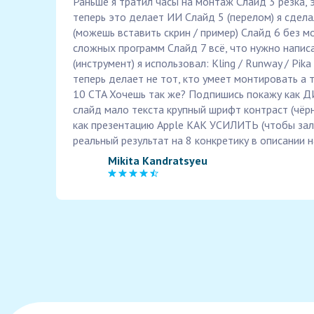
Раньше я тратил часы на монтаж Слайд 3 резка, 
теперь это делает ИИ Слайд 5 (перелом) я сдела
(можешь вставить скрин / пример) Слайд 6 без м
сложных программ Слайд 7 всё, что нужно напис
(инструмент) я использовал: Kling / Runway / Pika
теперь делает не тот, кто умеет монтировать а 
10 CTA Хочешь так же? Подпишись покажу как Д
слайд мало текста крупный шрифт контраст (чёр
как презентацию Apple КАК УСИЛИТЬ (чтобы зал
реальный результат на 8 конкретику в описании 
Mikita Kandratsyeu