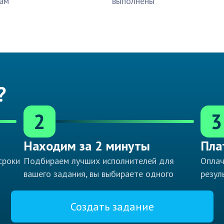
ам
выполнены
?
2
3
Находим за 2 минуты
Пла
сроки
Подбираем лучших исполнителей для
Оплач
вашего задания, вы выбираете одного
резул
Создать задание