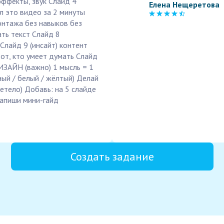
эффекты, звук Слайд 4
Елена Нещеретова
л это видео за 2 минуты
онтажа без навыков без
ать текст Слайд 8
 Слайд 9 (инсайт) контент
тот, кто умеет думать Слайд
ИЗАЙН (важно) 1 мысль = 1
ный / белый / жёлтый) Делай
етело) Добавь: на 5 слайде
напиши мини-гайд
Создать задание