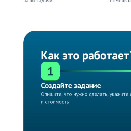
ваши задачи
помочь в
Как это работает
1
Создайте задание
Опишите, что нужно сделать, укажите 
и стоимость