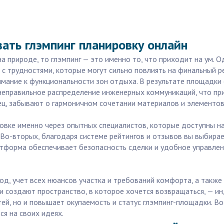
ать глэмпинг планировку онлайн
 природе, то глэмпинг — это именно то, что приходит на ум. 
я с трудностями, которые могут сильно повлиять на финальный 
мание к функциональности зон отдыха. В результате площадки
неправильное распределение инженерных коммуникаций, что при
ц, забывают о гармоничном сочетании материалов и элементов 
овке именно через опытных специалистов, которые доступны на 
 Во-вторых, благодаря системе рейтингов и отзывов вы выбира
платформа обеспечивает безопасность сделки и удобное управл
д, учет всех нюансов участка и требований комфорта, а также 
и создают пространство, в которое хочется возвращаться, — ин
ей, но и повышает окупаемость и статус глэмпинг-площадки. Во
я на своих идеях.