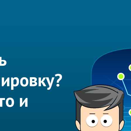
ь
нировку?
то и