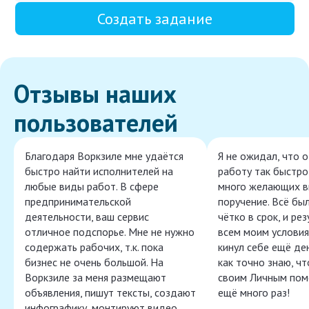
Создать задание
Отзывы наших
пользователей
Благодаря Воркзиле мне удаётся
Я не ожидал, что 
быстро найти исполнителей на
работу так быстро,
любые виды работ. В сфере
много желающих в
предпринимательской
поручение. Всё бы
деятельности, ваш сервис
чётко в срок, и ре
отличное подспорье. Мне не нужно
всем моим условия
содержать рабочих, т.к. пока
кинул себе ещё ден
бизнес не очень большой. На
как точно знаю, ч
Воркзиле за меня размещают
своим Личным пом
объявления, пишут тексты, создают
ещё много раз!
инфографику, монтируют видео,