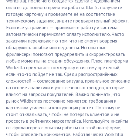
Workzilla), после чего создается сделка с удержанием
оплаты до полного принятия работы. Шаг 5: получаете
готовую карточку и проверяете её на соответствие
техническому заданию, видите предварительный эффект.
Если всё устраивает — принимаете работу и система
автоматически перечисляет оплату исполнителю. Часто
заказчики переживают о том, что не смогут вовремя
обнаружить ошибки или недочёты. Но опытные
фрилансеры помогают предупредить и скорректировать
любые моменты на стадии обсуждения. Плюс, платформа
Workzilla предлагает поддержку и систему претензий,
если что-то пойдет не так. Среди распространённых
сложностей — согласование визуала, правильное описание
на основе аналитики и учет сезонных трендов, которые
влияют на запросы покупателей. Важно понимать, что
рынок Wildberries постоянно меняется: требования к
карточкам усилены, и конкуренция растёт. Поэтому не
стоит откладывать, чтобы не потерять клиентов и не
просесть в рейтингах маркетплейса. Используйте инсайты
от фрилансеров с опытом работы на этой платформе,
чтобы опередить конкурентов. Работая через Workzilla,