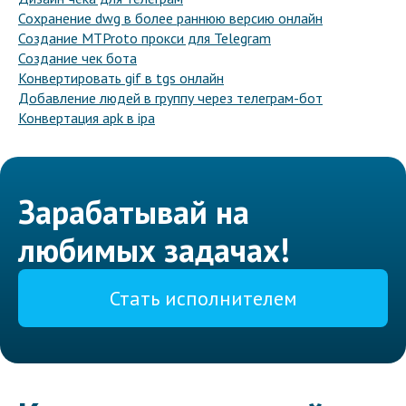
Сохранение dwg в более раннюю версию онлайн
Создание MTProto прокси для Telegram
Создание чек бота
Конвертировать gif в tgs онлайн
Добавление людей в группу через телеграм-бот
Конвертация apk в ipa
Зарабатывай на
любимых задачах!
Стать исполнителем