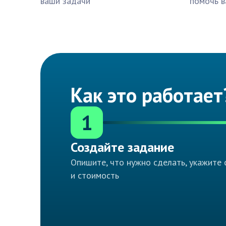
ваши задачи
помочь в
Как это работает
1
Создайте задание
Опишите, что нужно сделать, укажите 
и стоимость