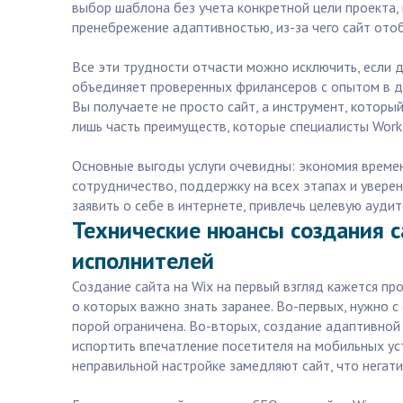
выбор шаблона без учета конкретной цели проекта, 
пренебрежение адаптивностью, из-за чего сайт ото
Все эти трудности отчасти можно исключить, если д
объединяет проверенных фрилансеров с опытом в де
Вы получаете не просто сайт, а инструмент, которы
лишь часть преимуществ, которые специалисты Workz
Основные выгоды услуги очевидны: экономия времени
сотрудничество, поддержку на всех этапах и увере
заявить о себе в интернете, привлечь целевую ауд
Технические нюансы создания с
исполнителей
Создание сайта на Wix на первый взгляд кажется пр
о которых важно знать заранее. Во-первых, нужно с
порой ограничена. Во-вторых, создание адаптивной 
испортить впечатление посетителя на мобильных ус
неправильной настройке замедляют сайт, что негат