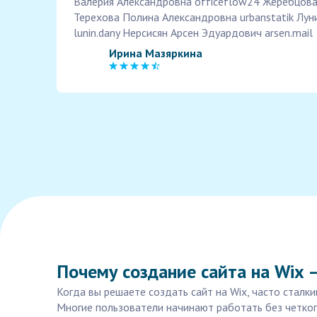
Валерия Александровна officeflow24 Жеребцова
Терехова Полина Александровна urbanstatik Лу
lunin.dany Нерсисян Арсен Эдуардович arsen.mail
Ирина Мазяркина
Почему создание сайта на Wix 
Когда вы решаете создать сайт на Wix, часто сталк
Многие пользователи начинают работать без четкого