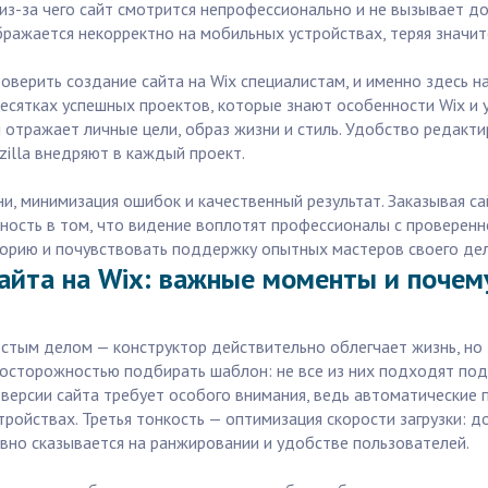
из-за чего сайт смотрится непрофессионально и не вызывает д
бражается некорректно на мобильных устройствах, теряя значит
оверить создание сайта на Wix специалистам, и именно здесь 
сятках успешных проектов, которые знают особенности Wix и 
й отражает личные цели, образ жизни и стиль. Удобство редакти
illa внедряют в каждый проект.
, минимизация ошибок и качественный результат. Заказывая сай
нность в том, что видение воплотят профессионалы с проверен
иторию и почувствовать поддержку опытных мастеров своего дел
айта на Wix: важные моменты и почем
остым делом — конструктор действительно облегчает жизнь, но 
 осторожностью подбирать шаблон: не все из них подходят под
версии сайта требует особого внимания, ведь автоматические 
тройствах. Третья тонкость — оптимизация скорости загрузки: 
ивно сказывается на ранжировании и удобстве пользователей.