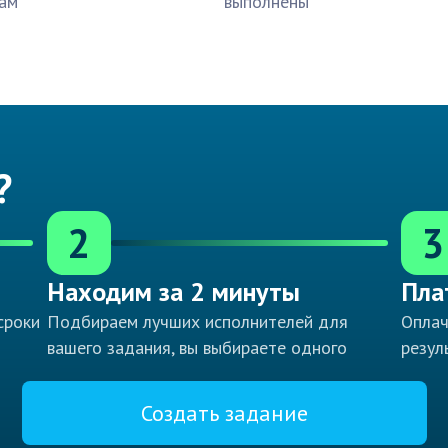
ам
выполнены
?
2
3
Находим за 2 минуты
Пла
сроки
Подбираем лучших исполнителей для
Оплач
вашего задания, вы выбираете одного
резул
Создать задание