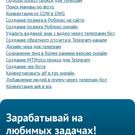
Подбор socks5 прокси для телеграм
Поиск манхвы по фото
Конвертация из CDW в DWG
Создание позинга в Роблокс на сайте
Создание позинга Роблокс онлайн
Удалить водяной знак с видео через телеграмм бот
Создание обратного отсчета в Telegram-канале
Дизайн чека для телеграм
Сохранение dwg в более раннюю версию онлайн
Создание MTProto прокси для Telegram
Создание чек бота
Конвертировать gif в tgs онлайн
Добавление людей в группу через телеграм-бот
Конвертация apk в ipa
Зарабатывай на
любимых задачах!