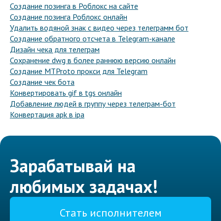
Создание позинга в Роблокс на сайте
Создание позинга Роблокс онлайн
Удалить водяной знак с видео через телеграмм бот
Создание обратного отсчета в Telegram-канале
Дизайн чека для телеграм
Сохранение dwg в более раннюю версию онлайн
Создание MTProto прокси для Telegram
Создание чек бота
Конвертировать gif в tgs онлайн
Добавление людей в группу через телеграм-бот
Конвертация apk в ipa
Зарабатывай на
любимых задачах!
Стать исполнителем