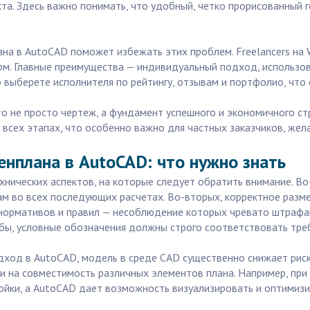
кта. Здесь важно понимать, что удобный, четко прорисованный
а в AutoCAD поможет избежать этих проблем. Freelancers на Wo
рм. Главные преимущества — индивидуальный подход, использов
 выберете исполнителя по рейтингу, отзывам и портфолио, что 
о не просто чертеж, а фундамент успешного и экономичного стр
 всех этапах, что особенно важно для частных заказчиков, же
енплана в AutoCAD: что нужно знать
ехнических аспектов, на которые следует обратить внимание. 
ам во всех последующих расчетах. Во-вторых, корректное разм
нормативов и правил — несоблюдение которых чревато штрафам
ы, условные обозначения должны строго соответствовать треб
дход в AutoCAD, модель в среде CAD существенно снижает риск
и на совместимость различных элементов плана. Например, пр
ройки, а AutoCAD дает возможность визуализировать и оптимиз