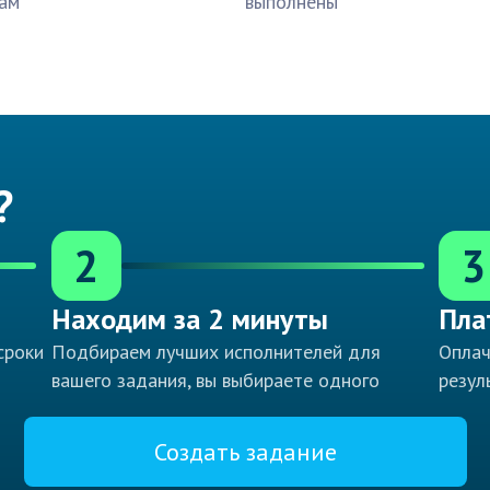
ам
выполнены
?
2
3
Находим за 2 минуты
Пла
сроки
Подбираем лучших исполнителей для
Оплач
вашего задания, вы выбираете одного
резул
Создать задание