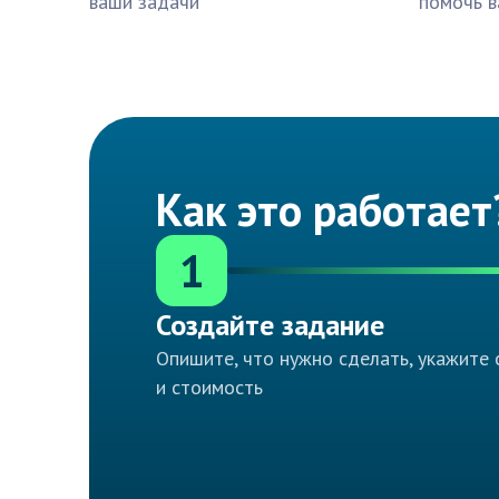
ваши задачи
помочь в
Как это работает
1
Создайте задание
Опишите, что нужно сделать, укажите 
и стоимость