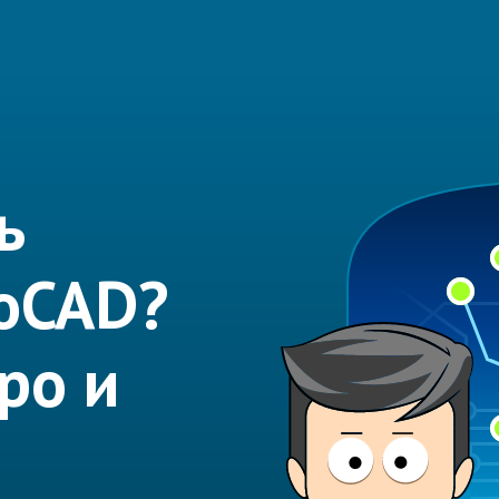
ь
toCAD?
ро и