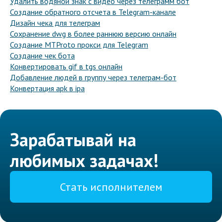
Удалить водяной знак с видео через телеграмм бот
Создание обратного отсчета в Telegram-канале
Дизайн чека для телеграм
Сохранение dwg в более раннюю версию онлайн
Создание MTProto прокси для Telegram
Создание чек бота
Конвертировать gif в tgs онлайн
Добавление людей в группу через телеграм-бот
Конвертация apk в ipa
Зарабатывай на
любимых задачах!
Стать исполнителем