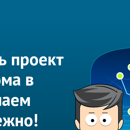
ь проект
ома в
лаем
ежно!