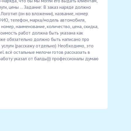
-наряда, что бы мы могли его выдать клиентам,
уги, цены ... Задание: В заказ наряде должно
Логотип (он во вложении), название, номер
ФИО, телефон, марка/модель автомобиля,
: номер, наименование, количество, цена, скидка,
тоимость работ должна быть указана как
кже обязательно должно быть написано про
 услуги (расскажу отдельно) Необходимо, это
xel. всё остальные мелочи готов рассказать в
 работу указал от балды))) профессионалы думаю