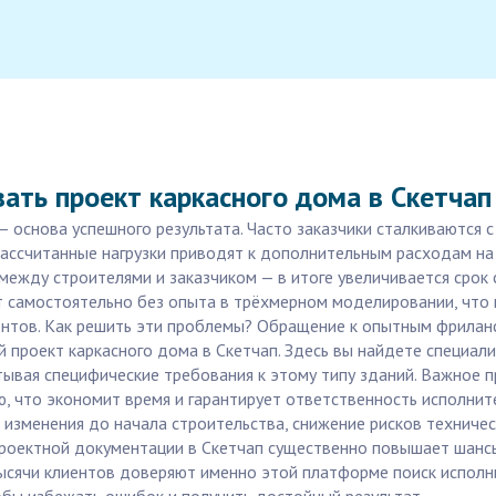
ать проект каркасного дома в Скетчап
— основа успешного результата. Часто заказчики сталкиваются
рассчитанные нагрузки приводят к дополнительным расходам н
ежду строителями и заказчиком — в итоге увеличивается срок 
т самостоятельно без опыта в трёхмерном моделировании, что
ентов. Как решить эти проблемы? Обращение к опытным фриланс
й проект каркасного дома в Скетчап. Здесь вы найдете специа
тывая специфические требования к этому типу зданий. Важное 
 что экономит время и гарантирует ответственность исполните
изменения до начала строительства, снижение рисков техничес
проектной документации в Скетчап существенно повышает шанс
 тысячи клиентов доверяют именно этой платформе поиск исполн