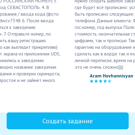
ЬКО РОССИЙСКИЙ НОМЕР) 3.
нужно создать шаблон Заказ
ород СЕВАСТОПОЛЬ. 4. В
где будет всё прописано: усл
рования / ввода кода (фото
быть прописано следующее: 
 dwcv7348 6. После ввода
телефона Данные клиента: 
ться к заведению
гос.номер, год выпуска Поля
 7. Отправьте номер, по
стоимость. окончательная с
ить вашу регистрацию.
цифрами, так и прописью Та
 как выглядит прикрепляю)
гарантию на оборудование и
т экрана из приложения UDS,
сделать как в ворде так и e
инились к заведению
личной переписке. время на
видно название заведения.
это не очень сложно))))
дания и проверки скриншота,
Aram Hovhannisyan
ростое и не займет много
Создать задание