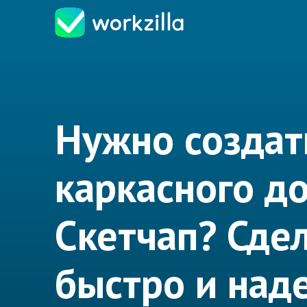
Нужно создат
каркасного д
Скетчап? Сде
быстро и над