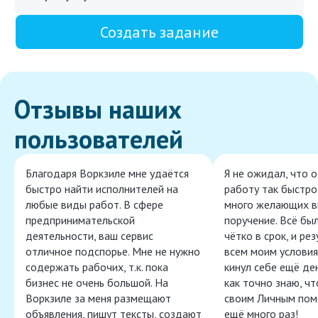
Создать задание
Отзывы наших
пользователей
Благодаря Воркзиле мне удаётся
Я не ожидал, что 
быстро найти исполнителей на
работу так быстро,
любые виды работ. В сфере
много желающих в
предпринимательской
поручение. Всё бы
деятельности, ваш сервис
чётко в срок, и ре
отличное подспорье. Мне не нужно
всем моим условия
содержать рабочих, т.к. пока
кинул себе ещё ден
бизнес не очень большой. На
как точно знаю, ч
Воркзиле за меня размещают
своим Личным пом
объявления, пишут тексты, создают
ещё много раз!