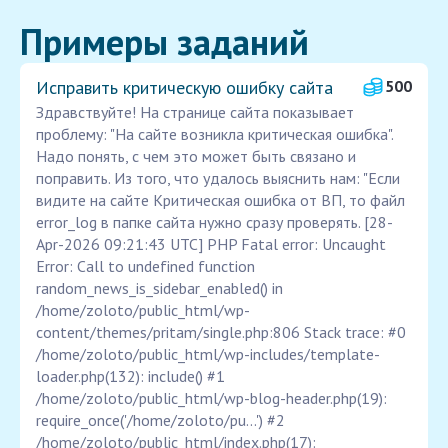
Примеры заданий
Исправить критическую ошибку сайта
500
Здравствуйте! На странице сайта показывает
проблему: "На сайте возникла критическая ошибка".
Надо понять, с чем это может быть связано и
поправить. Из того, что удалось выяснить нам: "Если
видите на сайте Критическая ошибка от ВП, то файл
error_log в папке сайта нужно сразу проверять. [28-
Apr-2026 09:21:43 UTC] PHP Fatal error: Uncaught
Error: Call to undefined function
random_news_is_sidebar_enabled() in
/home/zoloto/public_html/wp-
content/themes/pritam/single.php:806 Stack trace: #0
/home/zoloto/public_html/wp-includes/template-
loader.php(132): include() #1
/home/zoloto/public_html/wp-blog-header.php(19):
require_once('/home/zoloto/pu...') #2
/home/zoloto/public_html/index.php(17):