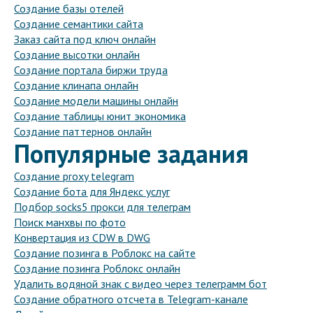
Создание базы отелей
Создание семантики сайта
Заказ сайта под ключ онлайн
Создание высотки онлайн
Создание портала биржи труда
Создание клинапа онлайн
Создание модели машины онлайн
Создание таблицы юнит экономика
Создание паттернов онлайн
Популярные задания
Создание proxy telegram
Создание бота для Яндекс услуг
Подбор socks5 прокси для телеграм
Поиск манхвы по фото
Конвертация из CDW в DWG
Создание позинга в Роблокс на сайте
Создание позинга Роблокс онлайн
Удалить водяной знак с видео через телеграмм бот
Создание обратного отсчета в Telegram-канале