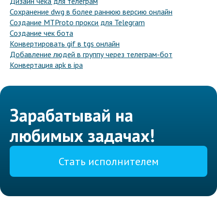
Дизайн чека для телеграм
Сохранение dwg в более раннюю версию онлайн
Создание MTProto прокси для Telegram
Создание чек бота
Конвертировать gif в tgs онлайн
Добавление людей в группу через телеграм-бот
Конвертация apk в ipa
Зарабатывай на
любимых задачах!
Стать исполнителем