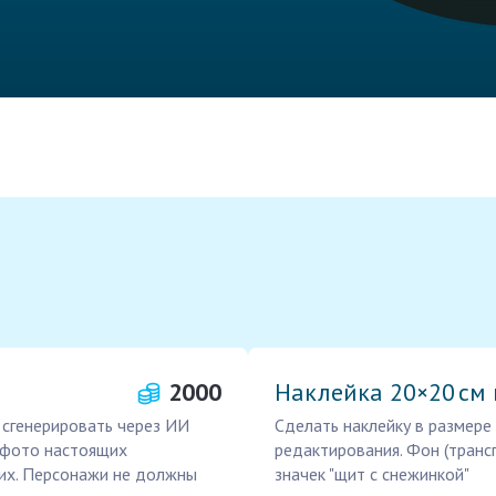
2000
Наклейка 20×20 см 
о сгенерировать через ИИ
Сделать наклейку в размер
ь фото настоящих
редактирования. Фон (транс
них. Персонажи не должны
значек "щит с снежинкой"