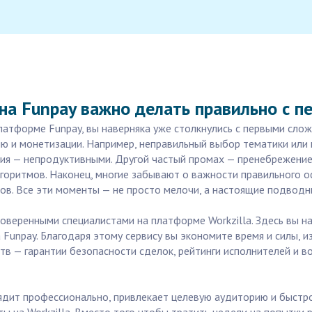
на Funpay важно делать правильно с пе
платформе Funpay, вы наверняка уже столкнулись с первыми сл
и монетизации. Например, неправильный выбор тематики или н
илия — непродуктивными. Другой частый промах — пренебрежение
горитмов. Наконец, многие забывают о важности правильного о
ов. Все эти моменты — не просто мелочи, а настоящие подводны
веренными специалистами на платформе Workzilla. Здесь вы н
Funpay. Благодаря этому сервису вы экономите время и силы, 
тв — гарантии безопасности сделок, рейтинги исполнителей и 
лядит профессионально, привлекает целевую аудиторию и быст