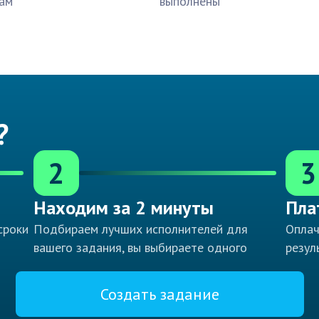
ам
выполнены
?
2
3
Находим за 2 минуты
Пла
сроки
Подбираем лучших исполнителей для
Оплач
вашего задания, вы выбираете одного
резул
Создать задание