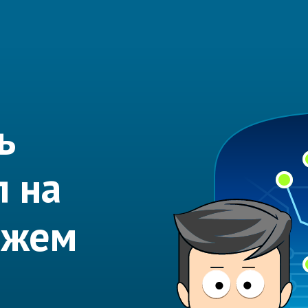
ь
л на
ожем