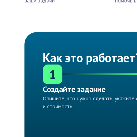
ваши задачи
помочь в
Как это работает
1
Создайте задание
Опишите, что нужно сделать, укажите 
и стоимость