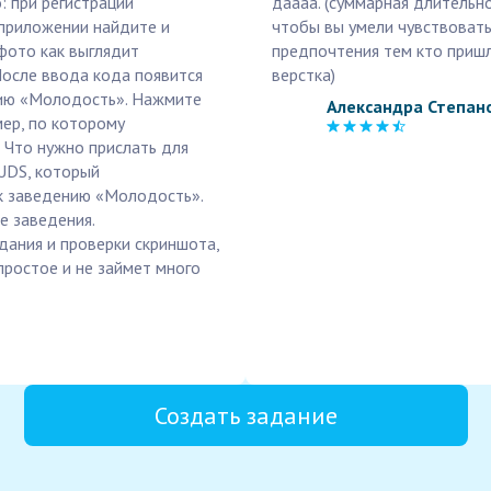
: при регистрации
даааа. (суммарная длительно
приложении найдите и
чтобы вы умели чувствоват
фото как выглядит
предпочтения тем кто пришл
После ввода кода появится
верстка)
нию «Молодость». Нажмите
Александра Степан
мер, по которому
 Что нужно прислать для
UDS, который
к заведению «Молодость».
е заведения.
дания и проверки скриншота,
ростое и не займет много
Создать задание