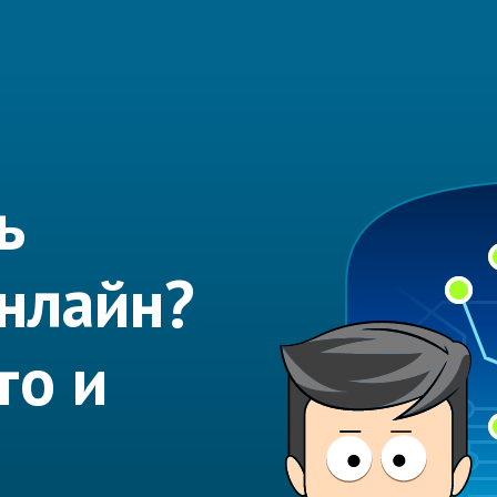
ь
нлайн?
то и