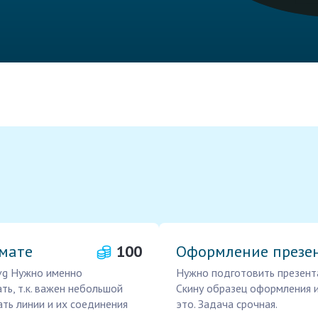
рмате
100
Оформление презен
svg Нужно именно
Нужно подготовить презента
ть, т.к. важен небольшой
Скину образец оформления и
ать линии и их соединения
это. Задача срочная.