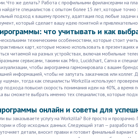
и. Что же делать? Работа с профильными фрилансерами на пла
 вы найдёте специалистов с опытом более 15 лет, которые точн
льный подход к вашему проекту, адаптация под любые задачи и
трумент, который сделает вашу идею понятной и привлекательно
ирограммы: что учитывать и как выбр
несколькими техническими особенностями, которые стоит учитыв
рактивных карт, которые можно использовать в презентациях и
ься читаемой на разных устройствах, включая мобильные теле
азными сервисами, такими как Miro, Lucidchart, Canva и спец
 визуализации, чтобы аирограмма гармонировала с вашим брендо
шней информацией, чтобы не запутать заказчиков или коллег. Д
 «шума», тогда как специалисты Workzilla используют провере
ор подхода повысил скорость понимания идеи на 40%, а время п
la вы сможете выбрать именно тех специалистов, которые под
рограммы онлайн и советы для успешно
и вы заказываете услугу на Workzilla? Всё просто и прозрачно
ории и сбор исходных данных. Следующий этап — разработка ба
уточняет детали, вносит правки и готовит финальный вариант с