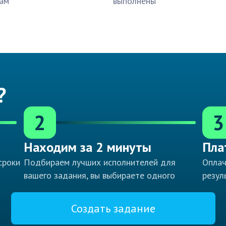
ам
выполнены
?
2
3
Находим за 2 минуты
Пла
сроки
Подбираем лучших исполнителей для
Оплач
вашего задания, вы выбираете одного
резул
Создать задание