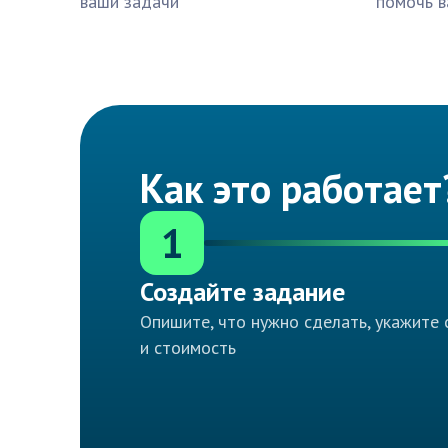
ваши задачи
помочь в
Как это работает
1
Создайте задание
Опишите, что нужно сделать, укажите 
и стоимость