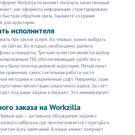
тформе Workzilla позволяет получить качественный
о знают, как оформить информацию структурировано
 быстрая обратная связь. Закажите создание
й для аудитории.
ать исполнителя
ать при заказе услуги. Во-первых, важно выбрать
 на сайтах. Во-вторых, необходимо уделить
фоны и планшеты. Третьим аспектом является выбор
иализированным ПО, обеспечивающим удобство и
м и была понятна целевой аудитории. Пятый пункт
ля сравнения, самостоятельная работа часто
нные методики и современный софт. Например, один
одготовки презентации сократилось вдвое. За счёт
ходят под ваши задачи и бюджет. Это минимизирует
го заказа на Workzilla
. Первый шаг — детальное обсуждение задачи с
зового наброска, где просматривается структура и
 учётом всех замечаний. В конце клиент получает