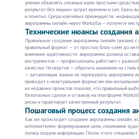
умения объяснять сложные идеи простыми средствам
результат без лишних затрат времени и сил. Здесь
и понятно. Среди ключевых преимуществ: индивидуа
аирограммы онлайн через Workzilla — получите инс
Технические нюансы создания а
Правильное создание аирограммы онлайн связано с 
правильный формат — от простых блок-схем до инте
внимание адаптивности: аирограмма должна остават
инструментов — профессионалы работают с разнообр
качество. Четвёртое — обратить внимание на стиль
— детализация: важно не перегружать аирограмму ли
приводит к неактуальным форматам или визуальному
из недавних проектов показал, что правильный выб
безопасных сделок и отзывов на платформе Workzil
риски и гарантирует качественный результат.
Пошаговый процесс создания аи
Как же происходит создание аирограммы онлайн, есл
исполнителем: формирование цели, понимание аудит
логика подачи информации. После этого специалист 