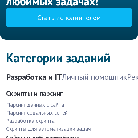
любимых задачах!
Стать исполнителем
Категории заданий
Разработка и IT
Личный помощник
Ре
Скрипты и парсинг
Парсинг данных с сайта
Парсинг соцальных сетей
Разработка скрипта
Скрипты для автоматизации задач
Сайты и веб-разработка