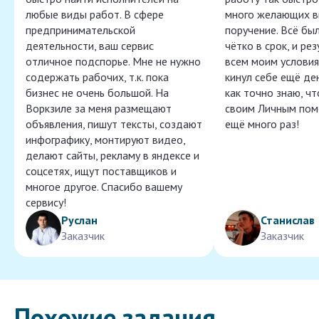
любые виды работ. В сфере
много желающих в
предпринимательской
поручение. Всё бы
деятельности, ваш сервис
чётко в срок, и ре
отличное подспорье. Мне не нужно
всем моим условия
содержать рабочих, т.к. пока
кинул себе ещё ден
бизнес не очень большой. На
как точно знаю, ч
Воркзиле за меня размещают
своим Личным пом
объявления, пишут тексты, создают
ещё много раз!
инфографику, монтируют видео,
делают сайты, рекламу в яндексе и
соцсетях, ищут поставщиков и
многое другое. Спасибо вашему
сервису!
Руслан
Станислав
Заказчик
Заказчик
Похожие задания