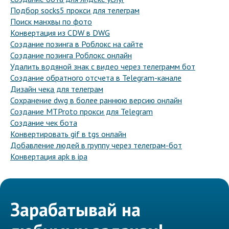
Подбор socks5 прокси для телеграм
Поиск манхвы по фото
Конвертация из CDW в DWG
Создание позинга в Роблокс на сайте
Создание позинга Роблокс онлайн
Удалить водяной знак с видео через телеграмм бот
Создание обратного отсчета в Telegram-канале
Дизайн чека для телеграм
Сохранение dwg в более раннюю версию онлайн
Создание MTProto прокси для Telegram
Создание чек бота
Конвертировать gif в tgs онлайн
Добавление людей в группу через телеграм-бот
Конвертация apk в ipa
Зарабатывай на