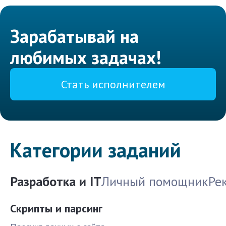
Зарабатывай на
любимых задачах!
Стать исполнителем
Категории заданий
Разработка и IT
Личный помощник
Ре
Скрипты и парсинг