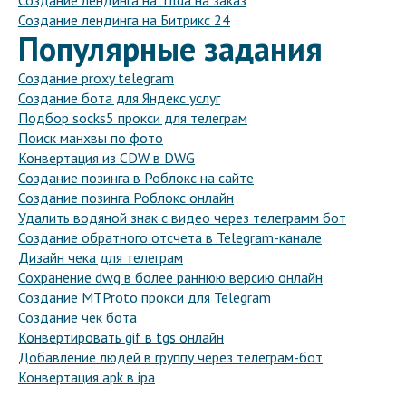
Создание лендинга на Tilda на заказ
Создание лендинга на Битрикс 24
Популярные задания
Создание proxy telegram
Создание бота для Яндекс услуг
Подбор socks5 прокси для телеграм
Поиск манхвы по фото
Конвертация из CDW в DWG
Создание позинга в Роблокс на сайте
Создание позинга Роблокс онлайн
Удалить водяной знак с видео через телеграмм бот
Создание обратного отсчета в Telegram-канале
Дизайн чека для телеграм
Сохранение dwg в более раннюю версию онлайн
Создание MTProto прокси для Telegram
Создание чек бота
Конвертировать gif в tgs онлайн
Добавление людей в группу через телеграм-бот
Конвертация apk в ipa