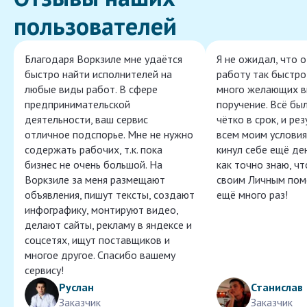
пользователей
Благодаря Воркзиле мне удаётся
Я не ожидал, что 
быстро найти исполнителей на
работу так быстро,
любые виды работ. В сфере
много желающих в
предпринимательской
поручение. Всё бы
деятельности, ваш сервис
чётко в срок, и ре
отличное подспорье. Мне не нужно
всем моим условия
содержать рабочих, т.к. пока
кинул себе ещё ден
бизнес не очень большой. На
как точно знаю, ч
Воркзиле за меня размещают
своим Личным пом
объявления, пишут тексты, создают
ещё много раз!
инфографику, монтируют видео,
делают сайты, рекламу в яндексе и
соцсетях, ищут поставщиков и
многое другое. Спасибо вашему
сервису!
Руслан
Станислав
Заказчик
Заказчик