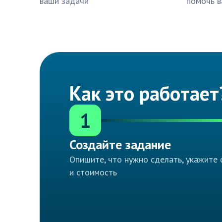
ваши задачи
помочь в
Как это работает
1
Создайте задание
Опишите, что нужно сделать, укажите 
и стоимость