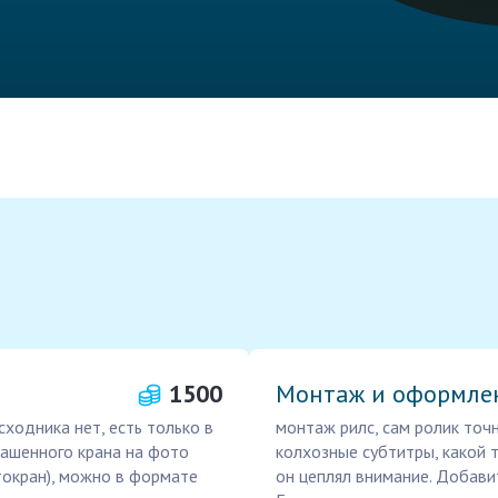
1500
Монтаж и оформле
ходника нет, есть только в
монтаж рилс, сам ролик точ
Башенного крана на фото
колхозные субтитры, какой 
токран), можно в формате
он цеплял внимание. Добави