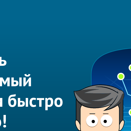
ь
емый
м быстро
!