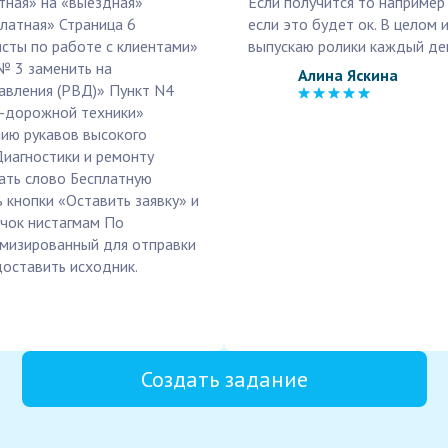
атная» на «выездная»
Если получится то например 
платная» Страница 6
если это будет ок. В целом
исты по работе с клиентами»
выпускаю ролики каждый де
№ 3 заменить на
Алина Яскина
авления (РВД)» Пункт N4
о-дорожной техники»
нию рукавов высокого
Диагностики и ремонту
ать слово Бесплатную
 кнопки «Оставить заявку» и
ачок нистагмам По
имизированный для отправки
доставить исходник.
Создать задание