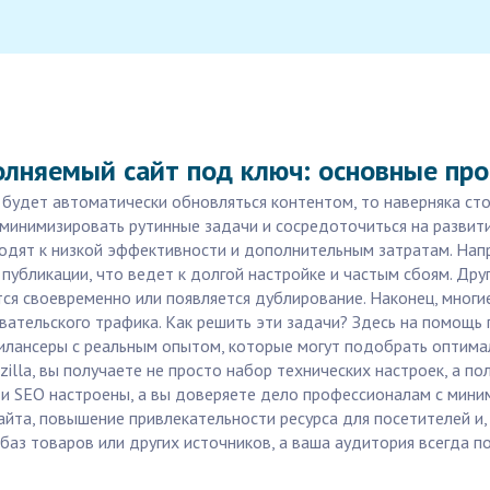
олняемый сайт под ключ: основные пр
й будет автоматически обновляться контентом, то наверняка ст
 минимизировать рутинные задачи и сосредоточиться на развити
одят к низкой эффективности и дополнительным затратам. Напр
убликации, что ведет к долгой настройке и частым сбоям. Дру
тся своевременно или появляется дублирование. Наконец, мног
овательского трафика. Как решить эти задачи? Здесь на помощ
илансеры с реальным опытом, которые могут подобрать оптима
illa, вы получаете не просто набор технических настроек, а п
 и SEO настроены, а вы доверяете дело профессионалам с мини
йта, повышение привлекательности ресурса для посетителей и, 
 баз товаров или других источников, а ваша аудитория всегда 