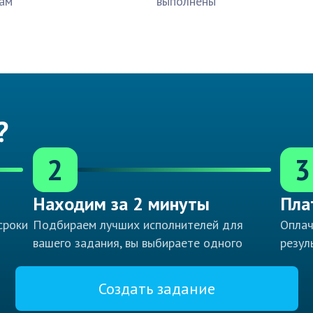
ам
выполнены
?
2
3
Находим за 2 минуты
Пла
сроки
Подбираем лучших исполнителей для
Оплач
вашего задания, вы выбираете одного
резул
Создать задание