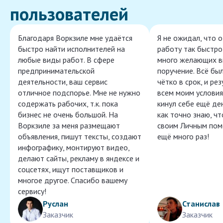
пользователей
Благодаря Воркзиле мне удаётся
Я не ожидал, что 
быстро найти исполнителей на
работу так быстро,
любые виды работ. В сфере
много желающих в
предпринимательской
поручение. Всё бы
деятельности, ваш сервис
чётко в срок, и ре
отличное подспорье. Мне не нужно
всем моим условия
содержать рабочих, т.к. пока
кинул себе ещё ден
бизнес не очень большой. На
как точно знаю, ч
Воркзиле за меня размещают
своим Личным пом
объявления, пишут тексты, создают
ещё много раз!
инфографику, монтируют видео,
делают сайты, рекламу в яндексе и
соцсетях, ищут поставщиков и
многое другое. Спасибо вашему
сервису!
Руслан
Станислав
Заказчик
Заказчик