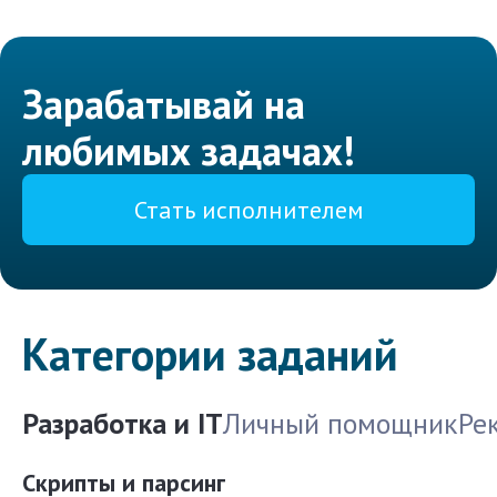
Зарабатывай на
любимых задачах!
Стать исполнителем
Категории заданий
Разработка и IT
Личный помощник
Ре
Скрипты и парсинг