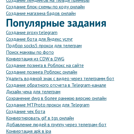
Создание лендингов на тильде примеры
Создание блок-схемы по коду онлайн
Создание магазина бадов онлайн
Популярные задания
Создание proxy telegram
Создание бота для Яндекс услуг
Подбор socks5 прокси для телеграм
Поиск манхвы по фото
Конвертация из CDW в DWG
Создание позинга в Роблокс на сайте
Создание позинга Роблокс онлайн
Удалить водяной знак с видео через телеграмм бот
Создание обратного отсчета в Telegram-канале
Дизайн чека для телеграм
Сохранение dwg в более раннюю версию онлайн
Создание MTProto прокси для Telegram
Создание чек бота
Конвертировать gif в tgs онлайн
Добавление людей в группу через телеграм-бот
Конвертация apk в ipa