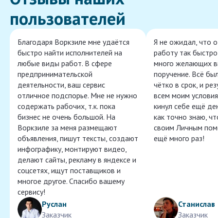
пользователей
Благодаря Воркзиле мне удаётся
Я не ожидал, что 
быстро найти исполнителей на
работу так быстро,
любые виды работ. В сфере
много желающих в
предпринимательской
поручение. Всё бы
деятельности, ваш сервис
чётко в срок, и ре
отличное подспорье. Мне не нужно
всем моим условия
содержать рабочих, т.к. пока
кинул себе ещё ден
бизнес не очень большой. На
как точно знаю, ч
Воркзиле за меня размещают
своим Личным пом
объявления, пишут тексты, создают
ещё много раз!
инфографику, монтируют видео,
делают сайты, рекламу в яндексе и
соцсетях, ищут поставщиков и
многое другое. Спасибо вашему
сервису!
Руслан
Станислав
Заказчик
Заказчик