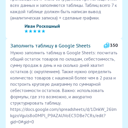
всех данных и заполняются таблицы. Таблиц всего 7 к
каждой таблице должен быть написан вывод
(аналитическая записка) + сделаные графики.
Иван Роскошный
Заполнить таблицу в Google Sheets
350
Нужно заполнить таблицу в Google Sheets: посчитать
общий остаток товаров по складам, себестоимость,
сумму продаж в день и на сколько дней хватит
остатков (с округлением). Также нужно определить
количество товаров с наценкой более чем в 2 раза и
построить круговую диаграмму по суммарной
себестоимости остатков. Важно: использовать
формулы, где это возможно, и аккуратно
структурировать таблицу.
https://docs.google.com/spreadsheets/d/1DnkW_26lm
kgzoVguls8o0MPl_P9AZAUVoEC3DBe7CRs/edit?
gid=0#gid=0