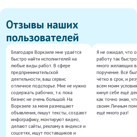
Отзывы наших
пользователей
Благодаря Воркзиле мне удаётся
Я не ожидал, что 
быстро найти исполнителей на
работу так быстро,
любые виды работ. В сфере
много желающих в
предпринимательской
поручение. Всё бы
деятельности, ваш сервис
чётко в срок, и ре
отличное подспорье. Мне не нужно
всем моим условия
содержать рабочих, т.к. пока
кинул себе ещё ден
бизнес не очень большой. На
как точно знаю, ч
Воркзиле за меня размещают
своим Личным пом
объявления, пишут тексты, создают
ещё много раз!
инфографику, монтируют видео,
делают сайты, рекламу в яндексе и
соцсетях, ищут поставщиков и