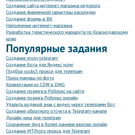
Создание сайта интернет магазина недорого
Создание фирменной гарнитуры раскладки
Создание формы в ВК
Наполнение интернет-магазина
Разработка туристического маршрута по Краснодарскому
краю
Популярные задания
Создание proxy telegram
Создание бота для Яндекс услуг
Подбор socks5 прокси для телеграм
Поиск манхвы по фото
Конвертация из CDW в DWG
Создание позинга в Роблокс на сайте
Создание позинга Роблокс онлайн
Удалить водяной знак с видео через телеграмм бот
Создание обратного отсчета в Telegram-канале
Дизайн чека для телеграм
Сохранение dwg в более раннюю версию онлайн
Создание MTProto прокси для Telegram