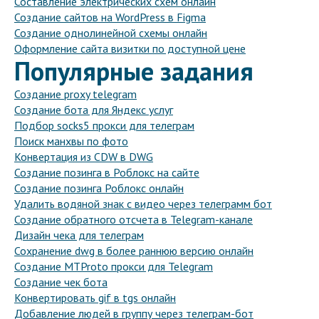
Составление электрических схем онлайн
Создание сайтов на WordPress в Figma
Создание однолинейной схемы онлайн
Оформление сайта визитки по доступной цене
Популярные задания
Создание proxy telegram
Создание бота для Яндекс услуг
Подбор socks5 прокси для телеграм
Поиск манхвы по фото
Конвертация из CDW в DWG
Создание позинга в Роблокс на сайте
Создание позинга Роблокс онлайн
Удалить водяной знак с видео через телеграмм бот
Создание обратного отсчета в Telegram-канале
Дизайн чека для телеграм
Сохранение dwg в более раннюю версию онлайн
Создание MTProto прокси для Telegram
Создание чек бота
Конвертировать gif в tgs онлайн
Добавление людей в группу через телеграм-бот