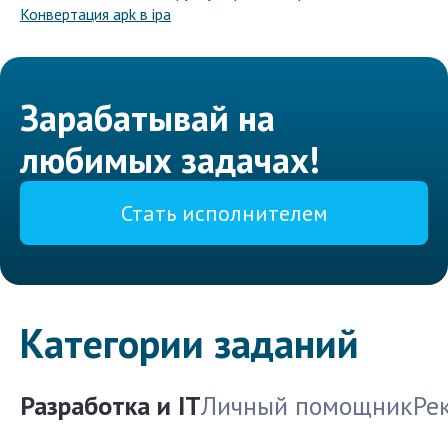
Конвертация apk в ipa
Зарабатывай на
любимых задачах!
Стать исполнителем
Категории заданий
Разработка и IT
Личный помощник
Ре