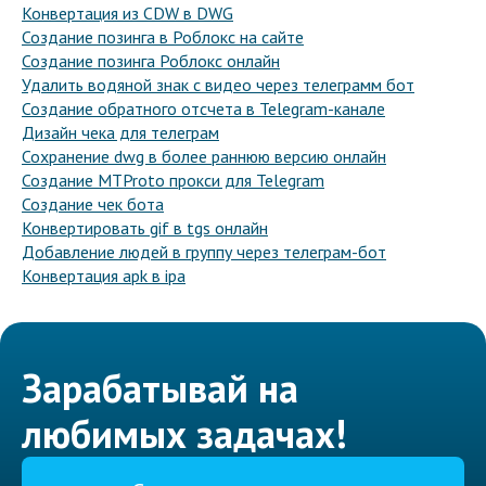
Конвертация из CDW в DWG
Создание позинга в Роблокс на сайте
Создание позинга Роблокс онлайн
Удалить водяной знак с видео через телеграмм бот
Создание обратного отсчета в Telegram-канале
Дизайн чека для телеграм
Сохранение dwg в более раннюю версию онлайн
Создание MTProto прокси для Telegram
Создание чек бота
Конвертировать gif в tgs онлайн
Добавление людей в группу через телеграм-бот
Конвертация apk в ipa
Зарабатывай на
любимых задачах!