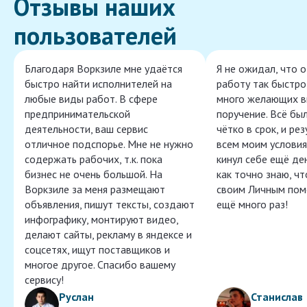
Отзывы наших
пользователей
Благодаря Воркзиле мне удаётся
Я не ожидал, что 
быстро найти исполнителей на
работу так быстро,
любые виды работ. В сфере
много желающих в
предпринимательской
поручение. Всё бы
деятельности, ваш сервис
чётко в срок, и ре
отличное подспорье. Мне не нужно
всем моим условия
содержать рабочих, т.к. пока
кинул себе ещё ден
бизнес не очень большой. На
как точно знаю, ч
Воркзиле за меня размещают
своим Личным пом
объявления, пишут тексты, создают
ещё много раз!
инфографику, монтируют видео,
делают сайты, рекламу в яндексе и
соцсетях, ищут поставщиков и
многое другое. Спасибо вашему
сервису!
Руслан
Станислав