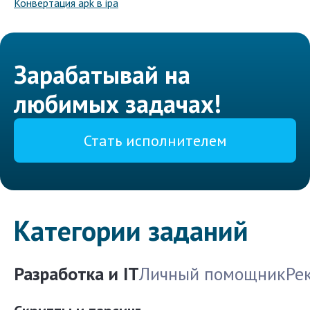
Конвертация apk в ipa
Зарабатывай на
любимых задачах!
Стать исполнителем
Категории заданий
Разработка и IT
Личный помощник
Ре