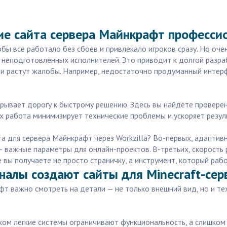
ие сайта сервера Майнкрафт професси
обы все работало без сбоев и привлекало игроков сразу. Но оч
 неподготовленных исполнителей. Это приводит к долгой разра
я и растут жалобы. Например, недостаточно продуманный интерф
рывает дорогу к быстрому решению. Здесь вы найдете провере
Их работа минимизирует технические проблемы и ускоряет резул
та для сервера Майнкрафт через Workzilla? Во-первых, адапти
 — важные параметры для онлайн-проектов. В-третьих, скорость
ге вы получаете не просто страничку, а инструмент, который ра
оналы создают сайты для Minecraft-сер
фт важно смотреть на детали — не только внешний вид, но и 
ом легкие системы ограничивают функциональность, а слишком