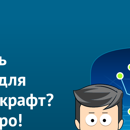
ь
 для
нкрафт?
ро!