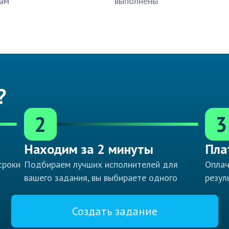
ам
выполнены
?
2
3
Находим за 2 минуты
Пла
сроки
Подбираем лучших исполнителей для
Оплач
вашего задания, вы выбираете одного
резул
Создать задание