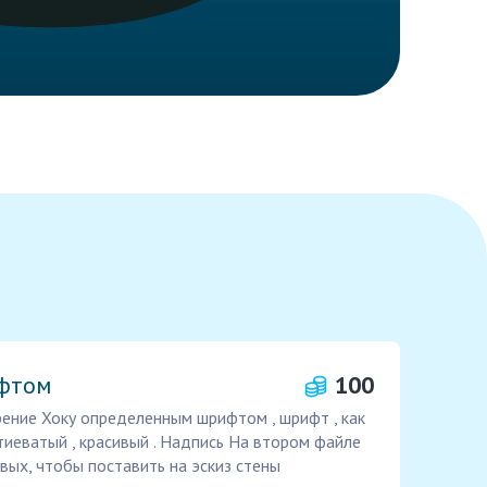
ифтом
100
рение Хоку определенным шрифтом , шрифт , как
тиеватый , красивый . Надпись На втором файле
вых, чтобы поставить на эскиз стены