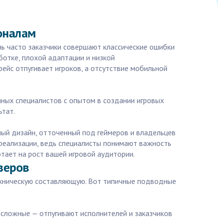
оналам
ень часто заказчики совершают классические ошибки
ботке, плохой адаптации и низкой
ейс отпугивает игроков, а отсутствие мобильной
нных специалистов с опытом в создании игровых
ьтат.
вный дизайн, отточенный под геймеров и владельцев
 реализации, ведь специалисты понимают важность
ботает на рост вашей игровой аудитории.
веров
техническую составляющую. Вот типичные подводные
 сложные — отпугивают исполнителей и заказчиков