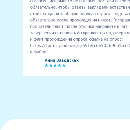
согласен, или вместо не согласен поставить сове
обязательно, чтобы ответы выглядели естествен
стоит сохранять общую логику и строго следоват
обязательно после прохождения нажать "отправи
прочитали текст, после отклика направьте в чат 
завершении отправить 6 скриншотов подтвержд
и факт прохождения опроса. ссылка на опрос:
https://forms.yandex.ru/u/69fefc6e505690b1a3f
в файле.
Анна Заводских