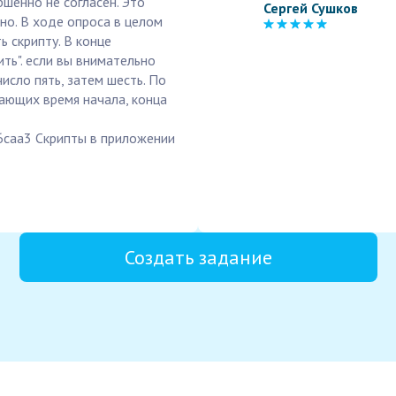
ршенно не согласен. Это
Сергей Сушков
но. В ходе опроса в целом
ь скрипту. В конце
ть". если вы внимательно
число пять, затем шесть. По
ающих время начала, конца
6caa3 Скрипты в приложении
Создать задание