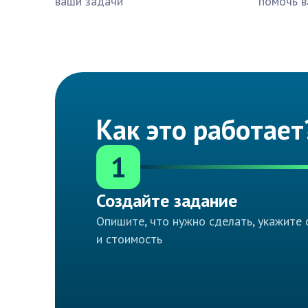
ваши задачи
помочь в
Как это работает
1
Создайте задание
Опишите, что нужно сделать, укажите 
и стоимость