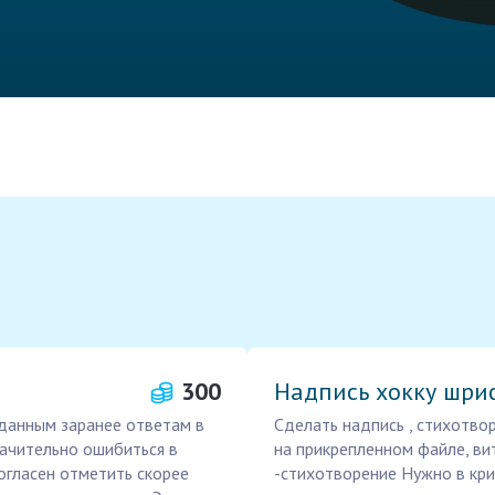
300
Надпись хокку шр
аданным заранее ответам в
Сделать надпись , стихотво
начительно ошибиться в
на прикрепленном файле, ви
огласен отметить скорее
-стихотворение Нужно в кри