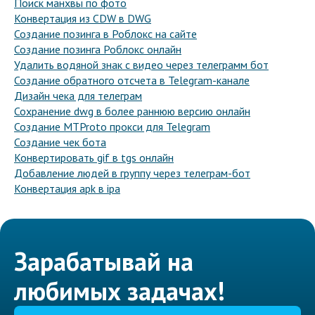
Поиск манхвы по фото
Конвертация из CDW в DWG
Создание позинга в Роблокс на сайте
Создание позинга Роблокс онлайн
Удалить водяной знак с видео через телеграмм бот
Создание обратного отсчета в Telegram-канале
Дизайн чека для телеграм
Сохранение dwg в более раннюю версию онлайн
Создание MTProto прокси для Telegram
Создание чек бота
Конвертировать gif в tgs онлайн
Добавление людей в группу через телеграм-бот
Конвертация apk в ipa
Зарабатывай на
любимых задачах!