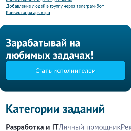
Добавление людей в группу через телеграм-бот
Конвертация apk в ipa
Зарабатывай на
любимых задачах!
Стать исполнителем
Категории заданий
Разработка и IT
Личный помощник
Ре