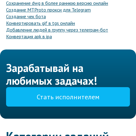
Сохранение dwg в более раннюю версию онлайн
Создание MTProto прокси для Telegram
Создание чек бота
Конвертировать gif в tgs онлайн
Добавление людей в группу через телеграм-бот
Конвертация apk в ipa
Зарабатывай на
любимых задачах!
Стать исполнителем