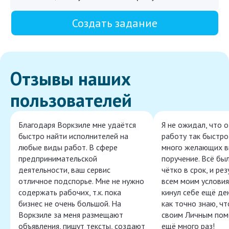
Создать задание
Отзывы наших
пользователей
Благодаря Воркзиле мне удаётся
Я не ожидал, что 
быстро найти исполнителей на
работу так быстро,
любые виды работ. В сфере
много желающих в
предпринимательской
поручение. Всё бы
деятельности, ваш сервис
чётко в срок, и ре
отличное подспорье. Мне не нужно
всем моим условия
содержать рабочих, т.к. пока
кинул себе ещё ден
бизнес не очень большой. На
как точно знаю, ч
Воркзиле за меня размещают
своим Личным пом
объявления, пишут тексты, создают
ещё много раз!