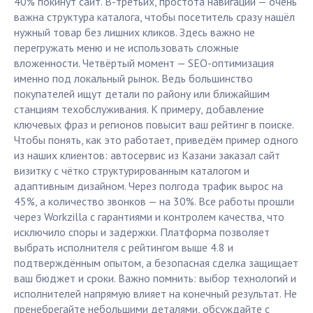
40% покинут сайт. В-третьих, простота навигации — очень
важна структура каталога, чтобы посетитель сразу нашёл
нужный товар без лишних кликов. Здесь важно не
перегружать меню и не использовать сложные
вложенности. Четвёртый момент — SEO-оптимизация
именно под локальный рынок. Ведь большинство
покупателей ищут детали по району или ближайшим
станциям техобслуживания. К примеру, добавление
ключевых фраз и регионов повысит ваш рейтинг в поиске.
Чтобы понять, как это работает, приведём пример одного
из наших клиентов: автосервис из Казани заказал сайт
визитку с чётко структурированным каталогом и
адаптивным дизайном. Через полгода трафик вырос на
45%, а количество звонков — на 30%. Все работы прошли
через Workzilla с гарантиями и контролем качества, что
исключило споры и задержки. Платформа позволяет
выбрать исполнителя с рейтингом выше 4.8 и
подтверждённым опытом, а безопасная сделка защищает
ваш бюджет и сроки. Важно помнить: выбор технологий и
исполнителей напрямую влияет на конечный результат. Не
пренебрегайте небольшими деталями, обсуждайте с