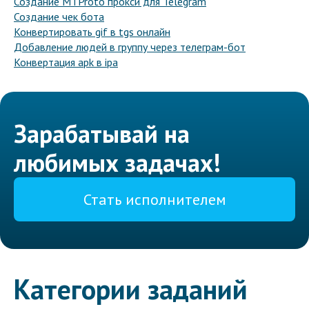
Создание MTProto прокси для Telegram
Создание чек бота
Конвертировать gif в tgs онлайн
Добавление людей в группу через телеграм-бот
Конвертация apk в ipa
Зарабатывай на
любимых задачах!
Стать исполнителем
Категории заданий