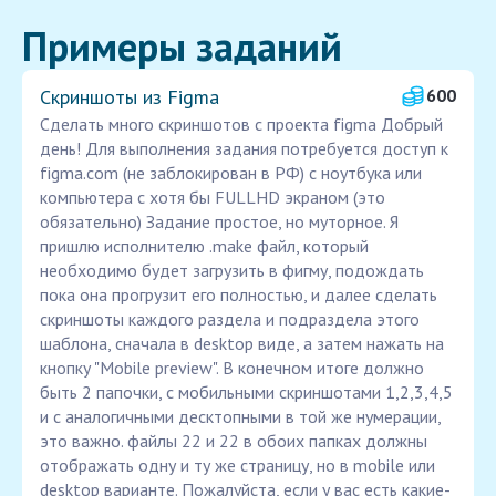
Примеры заданий
Скриншоты из Figma
600
Сделать много скриншотов с проекта figma Добрый
день! Для выполнения задания потребуется доступ к
figma.com (не заблокирован в РФ) с ноутбука или
компьютера с хотя бы FULLHD экраном (это
обязательно) Задание простое, но муторное. Я
пришлю исполнителю .make файл, который
необходимо будет загрузить в фигму, подождать
пока она прогрузит его полностью, и далее сделать
скриншоты каждого раздела и подраздела этого
шаблона, сначала в desktop виде, а затем нажать на
кнопку "Mobile preview". В конечном итоге должно
быть 2 папочки, с мобильными скриншотами 1,2,3,4,5
и с аналогичными десктопными в той же нумерации,
это важно. файлы 22 и 22 в обоих папках должны
отображать одну и ту же страницу, но в mobile или
desktop варианте. Пожалуйста, если у вас есть какие-