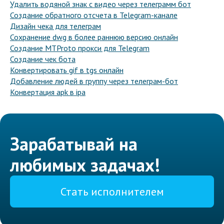
Удалить водяной знак с видео через телеграмм бот
Создание обратного отсчета в Telegram-канале
Дизайн чека для телеграм
Сохранение dwg в более раннюю версию онлайн
Создание MTProto прокси для Telegram
Создание чек бота
Конвертировать gif в tgs онлайн
Добавление людей в группу через телеграм-бот
Конвертация apk в ipa
Зарабатывай на
любимых задачах!
Стать исполнителем