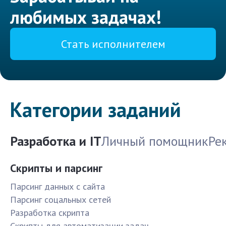
любимых задачах!
Стать исполнителем
Категории заданий
Разработка и IT
Личный помощник
Ре
Скрипты и парсинг
Парсинг данных с сайта
Парсинг соцальных сетей
Разработка скрипта
Скрипты для автоматизации задач