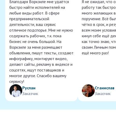
Благодаря Воркзиле мне удаётся
Я не ожидал, что 
быстро найти исполнителей на
работу так быстро,
любые виды работ. В сфере
много желающих в
предпринимательской
поручение. Всё бы
деятельности, ваш сервис
чётко в срок, и ре
отличное подспорье. Мне не нужно
всем моим условия
содержать рабочих, т.к. пока
кинул себе ещё ден
бизнес не очень большой. На
как точно знаю, ч
Воркзиле за меня размещают
своим Личным пом
объявления, пишут тексты, создают
ещё много раз!
инфографику, монтируют видео,
делают сайты, рекламу в яндексе и
соцсетях, ищут поставщиков и
многое другое. Спасибо вашему
сервису!
Руслан
Станислав
Заказчик
Заказчик