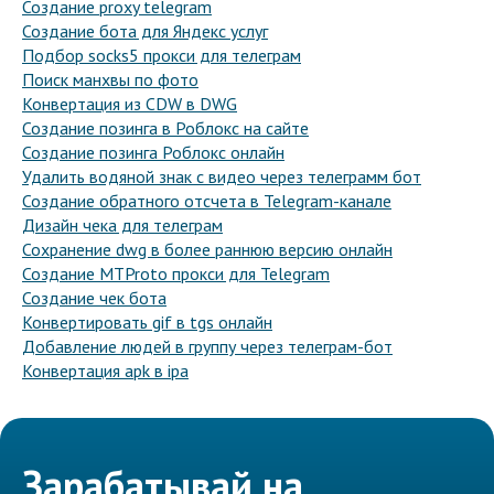
Создание proxy telegram
Создание бота для Яндекс услуг
Подбор socks5 прокси для телеграм
Поиск манхвы по фото
Конвертация из CDW в DWG
Создание позинга в Роблокс на сайте
Создание позинга Роблокс онлайн
Удалить водяной знак с видео через телеграмм бот
Создание обратного отсчета в Telegram-канале
Дизайн чека для телеграм
Сохранение dwg в более раннюю версию онлайн
Создание MTProto прокси для Telegram
Создание чек бота
Конвертировать gif в tgs онлайн
Добавление людей в группу через телеграм-бот
Конвертация apk в ipa
Зарабатывай на