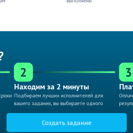
ам
выполнены
?
2
3
Находим за 2 минуты
Пла
сроки
Подбираем лучших исполнителей для
Оплач
вашего задания, вы выбираете одного
резул
Создать задание