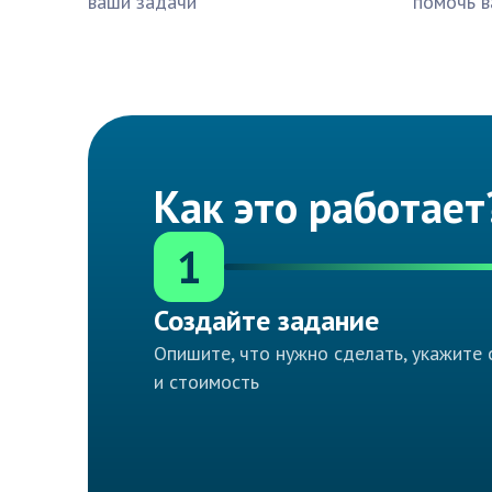
ваши задачи
помочь в
Как это работает
1
Создайте задание
Опишите, что нужно сделать, укажите 
и стоимость