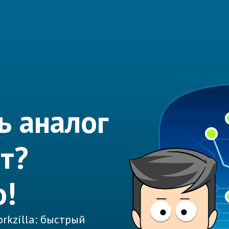
ь аналог
т?
о!
rkzilla: быстрый