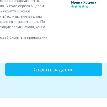
ршенно не согласен. Это
Ирина Ярцева
но. В ходе опроса в целом
ь скрипту. В конце
ть". если вы внимательно
число пять, затем шесть. По
ающих время начала, конца
6caa3 Скрипты в приложении
Создать задание