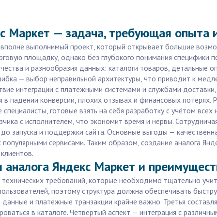
с Маркет — задача, требующая опыта 
 вполне выполнимый проект, который открывает большие возмо
орговую площадку, однако без глубокого понимания специфики
чества и разнообразия данных: каталоги товаров, детальные о
шибка — выбор неправильной архитектуры, что приводит к медл
ствие интеграции с платежными системами и службами доставки
 в падении конверсии, плохих отзывах и финансовых потерях. 
 специалисты, готовые взять на себя разработку с учётом всех 
чика с исполнителем, что экономит время и нервы. Сотрудничая
а до запуска и поддержки сайта. Основные выгоды — качественн
 популярными сервисами. Таким образом, создание аналога Янд
 клиентов.
 аналога Яндекс Маркет и преимуществ
 технических требований, которые необходимо тщательно учит
пользователей, поэтому структура должна обеспечивать быстр
данные и платежные транзакции крайне важно. Третья составл
роваться в каталоге. Четвёртый аспект — интеграция с различн