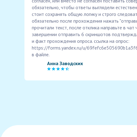
согласен, или вместо не согласен поставить сове
обязательно, чтобы ответы выглядели естествен
стоит сохранять общую логику и строго следоват
обязательно после прохождения нажать "отправи
прочитали текст, после отклика направьте в чат 
завершении отправить 6 скриншотов подтвержд
и факт прохождения опроса. ссылка на опрос:
https://forms.yandex.ru/u/69fefc6e505690b1a3f
в файле.
Анна Заводских