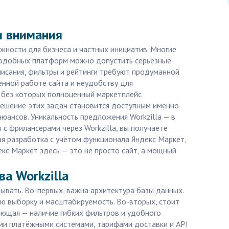
и внимания
жности для бизнеса и частных инициатив. Многие
 подобных платформ можно допустить серьёзные
писания, фильтры и рейтинги требуют продуманной
енной работе сайта и неудобству для
, без которых полноценный маркетплейс
Решение этих задач становится доступным именно
нюансов. Уникальность предложения Workzilla — в
 с фрилансерами через Workzilla, вы получаете
ая разработка с учётом функционала Яндекс Маркет,
екс Маркет здесь — это не просто сайт, а мощный
а Workzilla
ывать. Во-первых, важна архитектура базы данных.
ую выборку и масштабируемость. Во-вторых, стоит
яющая — наличие гибких фильтров и удобного
ыми платёжными системами, тарифами доставки и API