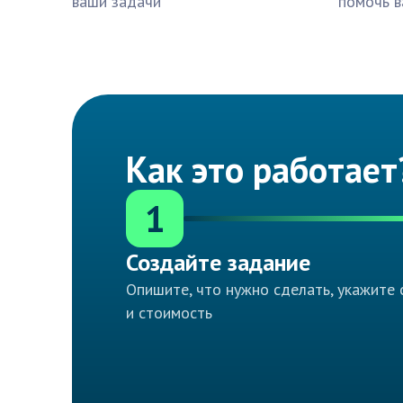
ваши задачи
помочь в
Как это работает
1
Создайте задание
Опишите, что нужно сделать, укажите 
и стоимость