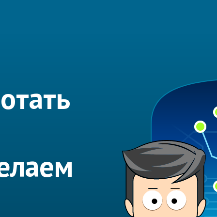
отать
елаем