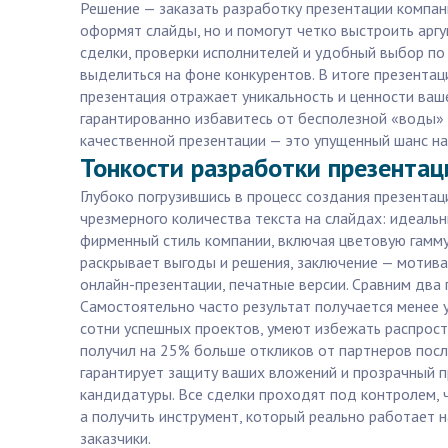
Решение — заказать разработку презентации компан
оформят слайды, но и помогут четко выстроить арг
сделки, проверки исполнителей и удобный выбор по 
выделиться на фоне конкурентов. В итоге презента
презентация отражает уникальность и ценности ваше
гарантированно избавитесь от бесполезной «воды» 
качественной презентации — это упущенный шанс на
Тонкости разработки презентаци
Глубоко погрузившись в процесс создания презентац
чрезмерного количества текста на слайдах: идеаль
фирменный стиль компании, включая цветовую гамму,
раскрывает выгоды и решения, заключение — мотива
онлайн-презентации, печатные версии. Сравним два 
Самостоятельно часто результат получается менее
сотни успешных проектов, умеют избежать распрост
получил на 25% больше откликов от партнеров посл
гарантирует защиту ваших вложений и прозрачный п
кандидатуры. Все сделки проходят под контролем, ч
а получить инструмент, который реально работает н
заказчики.