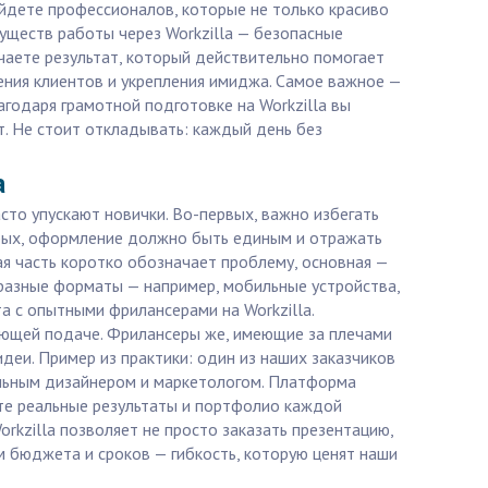
айдете профессионалов, которые не только красиво
уществ работы через Workzilla — безопасные
учаете результат, который действительно помогает
ения клиентов и укрепления имиджа. Самое важное —
агодаря грамотной подготовке на Workzilla вы
т. Не стоит откладывать: каждый день без
a
сто упускают новички. Во-первых, важно избегать
торых, оформление должно быть единым и отражать
ая часть коротко обозначает проблему, основная —
 разные форматы — например, мобильные устройства,
а с опытными фрилансерами на Workzilla.
ающей подаче. Фрилансеры же, имеющие за плечами
еи. Пример из практики: один из наших заказчиков
альным дизайнером и маркетологом. Платформа
ите реальные результаты и портфолио каждой
rkzilla позволяет не просто заказать презентацию,
м бюджета и сроков — гибкость, которую ценят наши