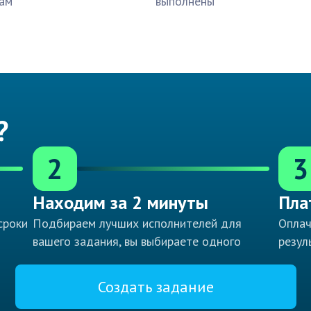
ам
выполнены
?
2
3
Находим за 2 минуты
Пла
сроки
Подбираем лучших исполнителей для
Оплач
вашего задания, вы выбираете одного
резул
Создать задание