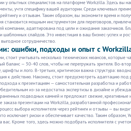
ии у опытных специалистов на платформе Workzilla. Здесь вы н
ументы, учтя специфику вашей аудитории. Среди ключевых преим
рейтингу и отзывам. Таким образом, вы экономите время и пол
ция становится мощным инструментом для переговоров, привлеч
й компании, адаптирована под цели и ожидания заказчиков. Бл
и шаблонных слайдов. Это инвестиция в ваш бизнес-успех и рос
 выгодное сотрудничество.
и: ошибки, подходы и опыт с Workzill
ии, стоит учитывать несколько технических нюансов, которые ча
ный баланс — 30-40 слов, чтобы не перегружать зрителя. Во-в
 шрифты и лого. В-третьих, критически важна структура: вводн
ция к действию. Наконец, стоит предусмотреть адаптацию под
подхода к презентациям — самостоятельная разработка и работ
 убедительным из-за недостатка экспертизы в дизайне и убежд
раненных подводных камней и предложат свежие, креативные ид
е заказа презентации на Workzilla, разработанной профессион
роцесс выбора исполнителя через рейтинги и отзывы — вы вид
то исключает риски и обеспечивает качество. Таким образом, Wo
а вас. Кроме того, здесь можно подобрать исполнителя с учето