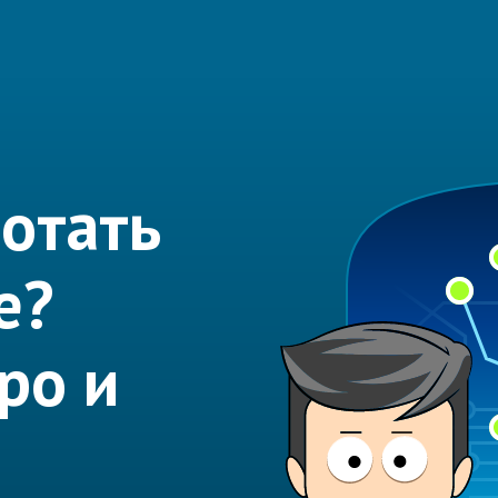
отать
е?
ро и