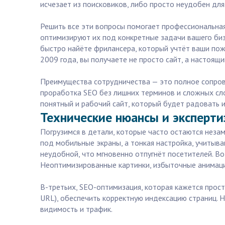
исчезает из поисковиков, либо просто неудобен для
Решить все эти вопросы помогает профессиональная
оптимизируют их под конкретные задачи вашего бизн
быстро найёте фрилансера, который учтёт ваши поже
2009 года, вы получаете не просто сайт, а настоящ
Преимущества сотрудничества — это полное сопрово
проработка SEO без лишних терминов и сложных слов
понятный и рабочий сайт, который будет радовать и
Технические нюансы и эксперти
Погрузимся в детали, которые часто остаются незам
под мобильные экраны, а тонкая настройка, учитыв
неудобной, что мгновенно отпугнёт посетителей. Во
Неоптимизированные картинки, избыточные анимации
В-третьих, SEO-оптимизация, которая кажется прост
URL), обеспечить корректную индексацию страниц. Не
видимость и трафик.