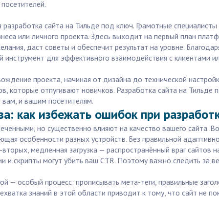
 посетителей.
 разработка сайта на Тильде под ключ. Грамотные специалисты 
еса или личного проекта. Здесь выходит на первый план платфо
лания, даст советы и обеспечит результат на уровне. Благодаря
ий инструмент для эффективного взаимодействия с клиентами ил
ждение проекта, начиная от дизайна до технической настройки
, которые отпугивают новичков. Разработка сайта на Тильде по
 вам, и вашим посетителям.
за: как избежать ошибок при разработк
еченными, но существенно влияют на качество вашего сайта. В
ающая особенности разных устройств. Без правильной адаптивн
-вторых, медленная загрузка — распространённый враг сайтов на
 и скрипты могут убить ваш CTR. Поэтому важно следить за ве
ой — особый процесс: прописывать мета-теги, правильные загол
хватка знаний в этой области приводит к тому, что сайт не пок