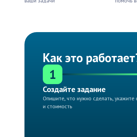
ваши задачи
помочь в
Как это работает
1
Создайте задание
Опишите, что нужно сделать, укажите 
и стоимость