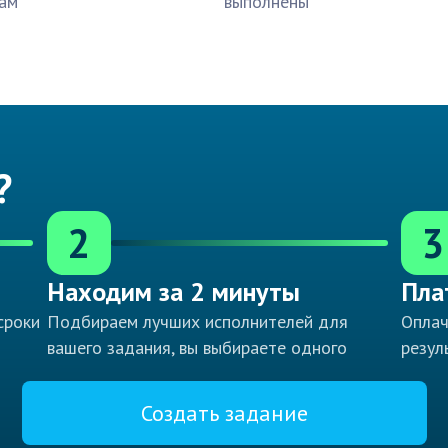
ам
выполнены
?
2
3
Находим за 2 минуты
Пла
сроки
Подбираем лучших исполнителей для
Оплач
вашего задания, вы выбираете одного
резул
Создать задание