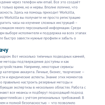
дения через телефон или email. Все это создаёт
только время, но и нервы. Вполне логично, что
асность. Здесь на помощь приходит Workzilla,
ез Workzilla вы получаете не просто регистрацию
тратить часы на изучение сложных инструкций –
ь слишком много персональной информации. Среди
при выборе исполнителя и поддержка на всех этапах
тите быстро завести нужные профили и забыть о
ачу
кадром. Вот несколько типичных подводных камней,
кие методы подтверждения доступны и как
 устройствами. Например, некоторые сервисы
 категории аккаунта. Личные, бизнес, творческие —
сти и юридические аспекты. Знание этих моментов
но правильно настроить резервные методы и
ебующая экспертизы в нескольких областях. Работа с
, знают все нюансы и подберут подходящий подход
маркетплейсах с учётом региональных требований. В
нием и полной безопасностью — что позволило