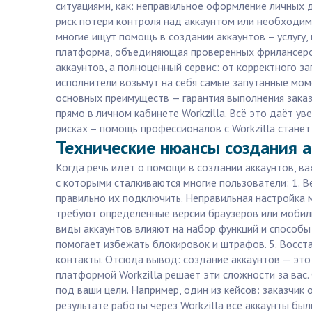
ситуациями, как: неправильное оформление личных 
риск потери контроля над аккаунтом или необходимо
многие ищут помощь в создании аккаунтов – услугу,
платформа, объединяющая проверенных фрилансеров с
аккаунтов, а полноценный сервис: от корректного з
исполнители возьмут на себя самые запутанные мом
основных преимуществ — гарантия выполнения заказ
прямо в личном кабинете Workzilla. Всё это даёт ув
рисках – помощь профессионалов с Workzilla стане
Технические нюансы создания ак
Когда речь идёт о помощи в создании аккаунтов, в
с которыми сталкиваются многие пользователи: 1. 
правильно их подключить. Неправильная настройка 
требуют определённые версии браузеров или мобильн
виды аккаунтов влияют на набор функций и способы
помогает избежать блокировок и штрафов. 5. Восст
контакты. Отсюда вывод: создание аккаунтов — это 
платформой Workzilla решает эти сложности за вас
под ваши цели. Например, один из кейсов: заказчик
результате работы через Workzilla все аккаунты б