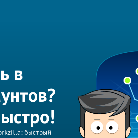
ь в
аунтов?
быстро!
rkzilla: быстрый