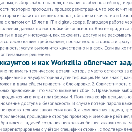
данных, выбор слабого пароля, незнание особенностей подтверж
сти повторно проходить процесс регистрации, что экономит не 
 которая избавит от лишних хлопот, обеспечит качество и безоп
 опытом от 15 лет в IT и digital-сфере. Благодаря работе чер
аполнения данных до настройки безопасности. Вам не придётся 
енты и дадут инструкции, как сохранить доступ и не раскрыват
а согласно вашим требованиям, прозрачность стоимости сразу 
еренность: услуга выполнится качественно и в срок. Если вы хо
т оптимальным решением.
каунтов и как Workzilla облегчает зад
ажно понимать технические детали, которые часто остаются за 
Верификация и двухфакторная аутентификация. Не все знают, ка
может в дальнейшем привести к блокировке. 2. Совместимость с
ых приложений, что часто вызывает сбои. 3. Правильный выбор
 продвижения внутри платформы. 4. Политика конфиденциально
ановление доступа и безопасность. В случае потери пароля важ
не просто техника заполнения полей, а комплексная задача, тр
. Фрилансеры, прошедшие строгую проверку и имеющие рейтинг
 обратился с задачей создания нескольких бизнес-аккаунтов на 
ыли зарегистрированы с учётом специфики страны, с подтвержде