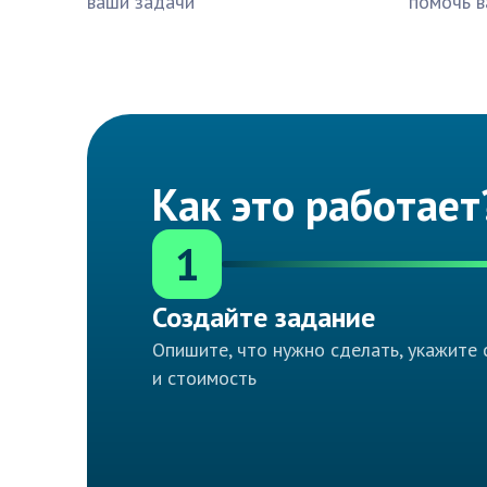
ваши задачи
помочь в
Как это работает
1
Создайте задание
Опишите, что нужно сделать, укажите 
и стоимость