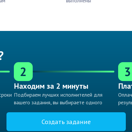
ам
выполнены
?
2
3
Находим за 2 минуты
Пла
сроки
Подбираем лучших исполнителей для
Оплач
вашего задания, вы выбираете одного
резул
Создать задание