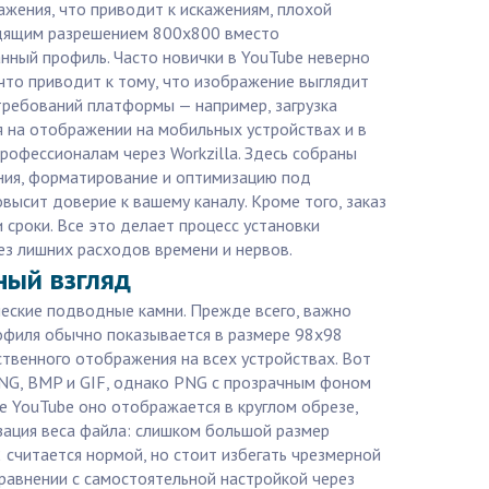
ажения, что приводит к искажениям, плохой
одящим разрешением 800x800 вместо
нный профиль. Часто новички в YouTube неверно
что приводит к тому, что изображение выглядит
требований платформы — например, загрузка
я на отображении на мобильных устройствах и в
рофессионалам через Workzilla. Здесь собраны
ения, форматирование и оптимизацию под
высит доверие к вашему каналу. Кроме того, заказ
 сроки. Все это делает процесс установки
з лишних расходов времени и нервов.
ный взгляд
ические подводные камни. Прежде всего, важно
рофиля обычно показывается в размере 98x98
твенного отображения на всех устройствах. Вот
PNG, BMP и GIF, однако PNG с прозрачным фоном
е YouTube оно отображается в круглом обрезе,
зация веса файла: слишком большой размер
2 считается нормой, но стоит избегать чрезмерной
сравнении с самостоятельной настройкой через