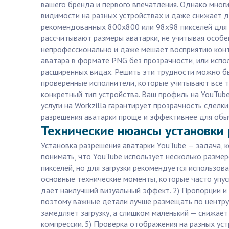
вашего бренда и первого впечатления. Однако мног
видимости на разных устройствах и даже снижает 
рекомендованных 800x800 или 98x98 пикселей для о
рассчитывают размеры аватарки, не учитывая особе
непрофессионально и даже мешает восприятию конте
аватара в формате PNG без прозрачности, или испо
расширенных видах. Решить эти трудности можно бы
проверенные исполнители, которые учитывают все 
конкретный тип устройства. Ваш профиль на YouTube
услуги на Workzilla гарантирует прозрачность сдел
разрешения аватарки проще и эффективнее для обы
Технические нюансы установки 
Установка разрешения аватарки YouTube — задача, к
понимать, что YouTube использует несколько разме
пикселей, но для загрузки рекомендуется использо
основные технические моменты, которые часто упус
дает наилучший визуальный эффект. 2) Пропорции и
поэтому важные детали лучше размещать по центру,
замедляет загрузку, а слишком маленький — снижает
компрессии. 5) Проверка отображения на разных уст