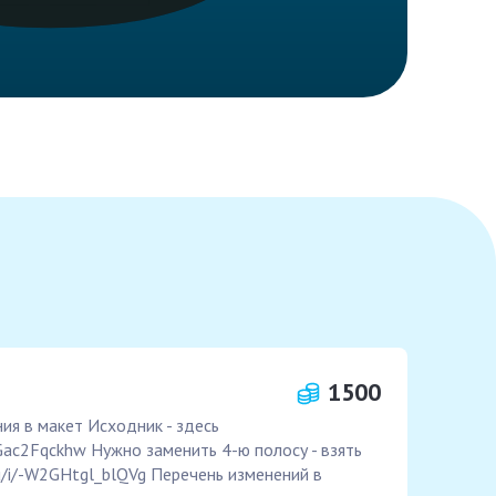
1500
я в макет Исходник - здесь
9JGac2Fqckhw Нужно заменить 4-ю полосу - взять
ru/i/-W2GHtgl_blQVg Перечень изменений в