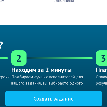
ам
выполнены
?
2
3
Находим за 2 минуты
Пла
сроки
Подбираем лучших исполнителей для
Оплач
вашего задания, вы выбираете одного
резул
Создать задание