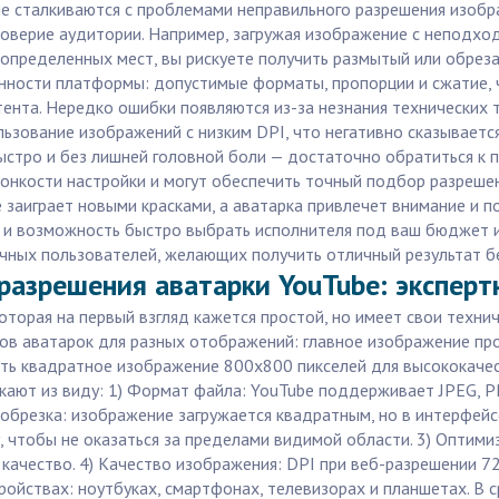
ие сталкиваются с проблемами неправильного разрешения изобр
доверие аудитории. Например, загружая изображение с неподх
пределенных мест, вы рискуете получить размытый или обреза
нности платформы: допустимые форматы, пропорции и сжатие, 
нта. Нередко ошибки появляются из-за незнания технических 
льзование изображений с низким DPI, что негативно сказываетс
стро и без лишней головной боли — достаточно обратиться к п
тонкости настройки и могут обеспечить точный подбор разреш
 заиграет новыми красками, а аватарка привлечет внимание и по
ки и возможность быстро выбрать исполнителя под ваш бюджет и
чных пользователей, желающих получить отличный результат бе
разрешения аватарки YouTube: эксперт
оторая на первый взгляд кажется простой, но имеет свои техн
ров аватарок для разных отображений: главное изображение п
вать квадратное изображение 800x800 пикселей для высококачес
кают из виду: 1) Формат файла: YouTube поддерживает JPEG, 
 обрезка: изображение загружается квадратным, но в интерфейс
 чтобы не оказаться за пределами видимой области. 3) Оптими
 качество. 4) Качество изображения: DPI при веб-разрешении 7
ройствах: ноутбуках, смартфонах, телевизорах и планшетах. В 