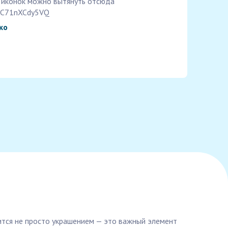
 иконок можно вытянуть отсюда
WZC71nXCdy5VQ
ко
вится не просто украшением — это важный элемент