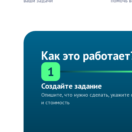
ваши задачи
помочь в
Как это работает
1
Создайте задание
Опишите, что нужно сделать, укажите 
и стоимость