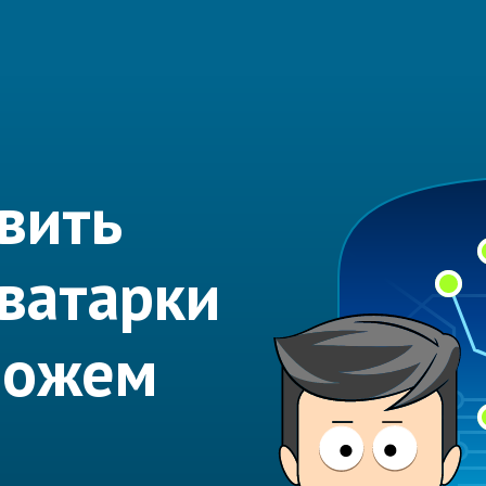
вить
ватарки
можем