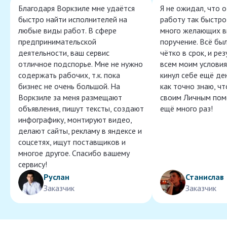
Благодаря Воркзиле мне удаётся
Я не ожидал, что 
быстро найти исполнителей на
работу так быстро,
любые виды работ. В сфере
много желающих в
предпринимательской
поручение. Всё бы
деятельности, ваш сервис
чётко в срок, и ре
отличное подспорье. Мне не нужно
всем моим условия
содержать рабочих, т.к. пока
кинул себе ещё ден
бизнес не очень большой. На
как точно знаю, ч
Воркзиле за меня размещают
своим Личным пом
объявления, пишут тексты, создают
ещё много раз!
инфографику, монтируют видео,
делают сайты, рекламу в яндексе и
соцсетях, ищут поставщиков и
многое другое. Спасибо вашему
сервису!
Руслан
Станислав
Заказчик
Заказчик