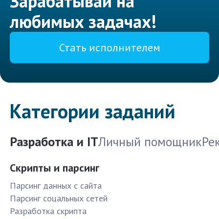
Зарабатывай на
любимых задачах!
Стать исполнителем
Категории заданий
Разработка и IT
Личный помощник
Ре
Скрипты и парсинг
Парсинг данных с сайта
Парсинг соцальных сетей
Разработка скрипта